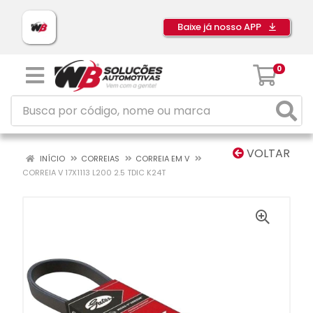
Baixe já nosso APP
0
VOLTAR
INÍCIO
CORREIAS
CORREIA EM V
CORREIA V 17X1113 L200 2.5 TDIC K24T