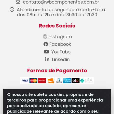
contato@wbcomponentes.com.br
Atendimento de segunda a sexta-feira
das 08h às 12h e das 13h30 às 17h30
Redes Sociais
Instagram
Facebook
YouTube
Linkedin
Formas de Pagamento
O nosso site coleta cookies próprios e de
terceiros para proporcionar uma experiência
WB Componentes Automotivos LTDA - CNPJ
personalizada ao usuário, apresentar
08.528.393/0001-12 - Rua do Níquel, 667 - Parque
publicidade relevante de acordo com o seu
Oeste Industrial, Goiânia/GO - CEP 74375-660