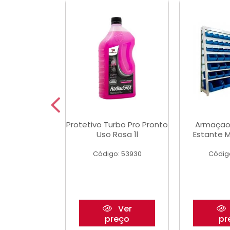
Multimec X3
Protetivo Turbo Pro Pronto
Armaçao
Uso Rosa 1l
Estante M
o: 50273
Código: 53930
Códig
Ver
Ver
reço
preço
pr