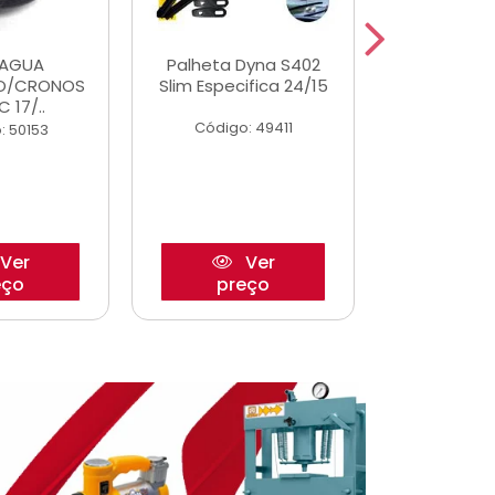
DAGUA
Palheta Dyna S402
Tapete U
O/CRONOS
Slim Especifica 24/15
Adaptad
C 17/..
Mode
Código: 49411
: 50153
Código:
Ver
Ver
eço
preço
pre