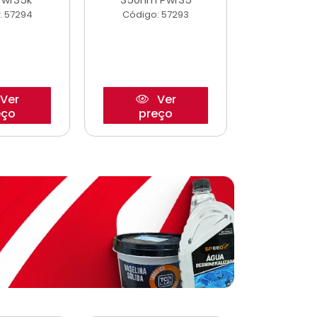
: 57294
Código: 57293
Código:
Ver
Ver
eço
preço
pre