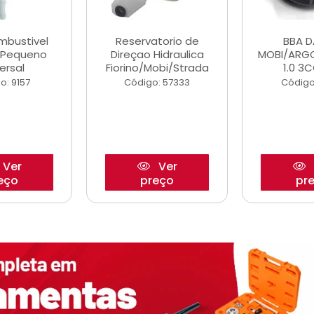
ombustivel
Reservatorio de
BBA 
o Pequeno
Direçao Hidraulica
MOBI/ARG
ersal
Fiorino/Mobi/Strada
1.0 3C
o: 9157
Código: 57333
Código
Ver
Ver
eço
preço
pr