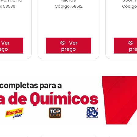
: 58536
Código: 58512
Código
Ver
Ver
eço
preço
pr