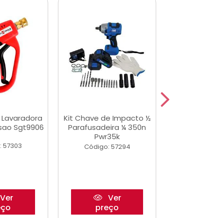
a Lavaradora
Kit Chave de Impacto ½
Adesivo Epox
ssao Sgt9906
Parafusadeira ¼ 350n
Transp.
Pwr35k
: 57303
Código:
Código: 57294
Ver
Ver
eço
preço
pre