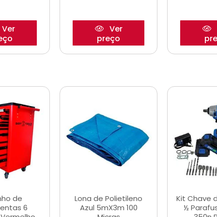
Ver
Ver
eço
preço
pr
nho de
Lona de Polietileno
Kit Chave 
entas 6
Azul 5mX3m 100
½ Parafu
 Vermelho
Micras
350n 