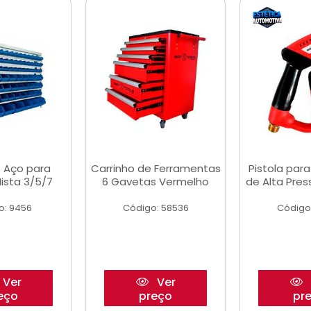
 Aço para
Carrinho de Ferramentas
Pistola par
ista 3/5/7
6 Gavetas Vermelho
de Alta Pre
o: 9456
Código: 58536
Código
Ver
Ver
eço
preço
pr