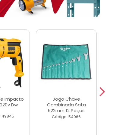
de Impacto
Jogo Chave
Jogo de Ch
 220v Dw
Combinada Sata
Longas e 
622mm 12 Peças
Peças
: 49845
Código: 54066
Código: