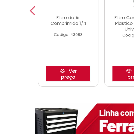
etor iwp176
Filtro de Ar
Filtro C
 1.0 05/
Comprimido 1/4
Plastic
Univ
o: 28425
Código: 43083
Códig
Ver
Ver
reço
preço
pr