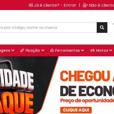
|
Já é cliente? - Entrar
Não é client
agens
Fixação
Ferramentas
Motos