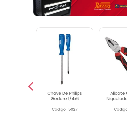
 Magnetica
Chave De Philips
Alicate 
ngular
Gedore 1/4x6
Niquelad
o: 56779
Código: 15027
Código