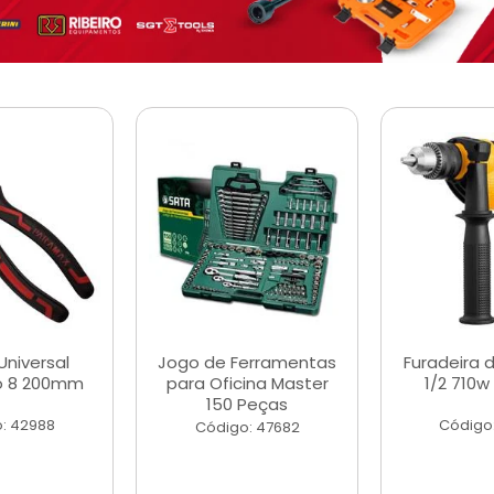
Universal
Jogo de Ferramentas
Furadeira 
o 8 200mm
para Oficina Master
1/2 710w
150 Peças
: 42988
Código
Código: 47682