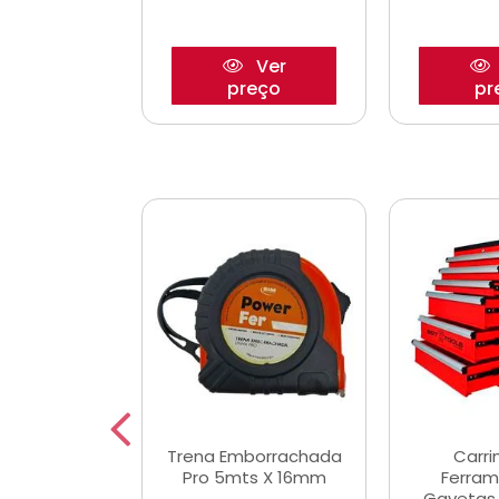
Ver
Ver
reço
preço
pr
De Corte
Trena Emborrachada
Carri
3/64x7/8
Pro 5mts X 16mm
Ferram
0x22,2mm
Gavetas