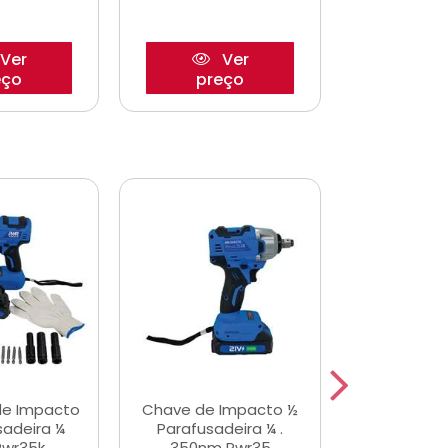
Ver
Ver
eço
preço
pre
de Impacto
Chave de Impacto ½
Jogo de C
sadeira ¼
Parafusadeira ¼ .
Fenda 
Pwr35k
350nm Pwr35
S3800