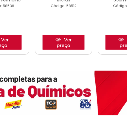
: 58536
Código: 58512
Código
Ver
Ver
eço
preço
pr