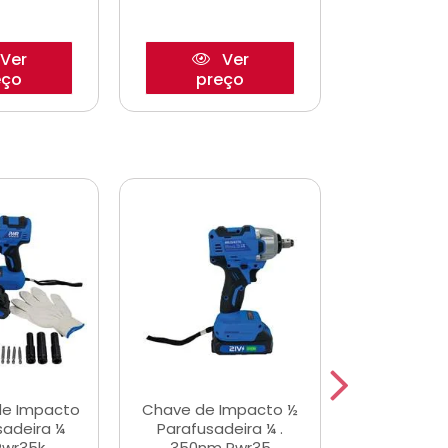
Ver
Ver
eço
preço
pre
de Impacto
Chave de Impacto ½
Jogo de C
sadeira ¼
Parafusadeira ¼ .
Fenda 
Pwr35k
350nm Pwr35
S3800