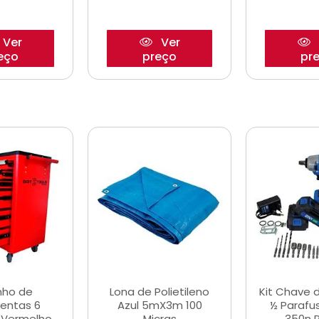
Ver
Ver
eço
preço
pr
nho de
Lona de Polietileno
Kit Chave 
entas 6
Azul 5mX3m 100
½ Parafu
 Vermelho
Micras
350n 