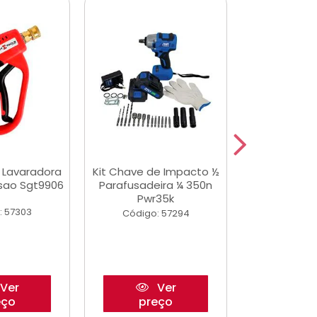
a Lavaradora
Kit Chave de Impacto ½
Adesivo Epox
ssao Sgt9906
Parafusadeira ¼ 350n
Transp.
Pwr35k
: 57303
Código:
Código: 57294
Ver
Ver
eço
preço
pre