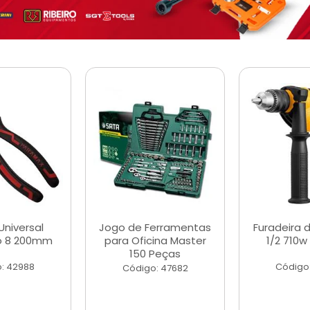
Universal
Jogo de Ferramentas
Furadeira 
o 8 200mm
para Oficina Master
1/2 710w
150 Peças
: 42988
Código
Código: 47682