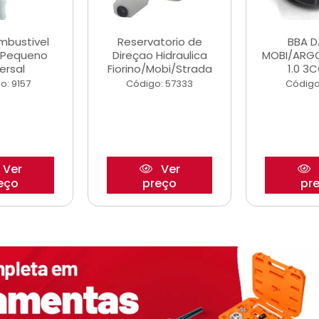
ombustivel
Reservatorio de
BBA 
o Pequeno
Direçao Hidraulica
MOBI/ARG
ersal
Fiorino/Mobi/Strada
1.0 3C
o: 9157
Código: 57333
Código
Ver
Ver
eço
preço
pr