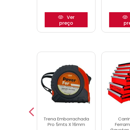
Ver
Ver
reço
preço
pr
De Corte
Trena Emborrachada
Carri
3/64x7/8
Pro 5mts X 16mm
Ferram
0x22,2mm
Gavetas