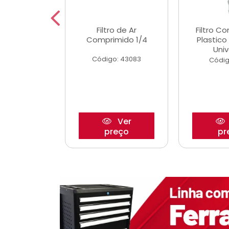
dro Roda
Filtro de Ar
Filtro C
,63mm
Comprimido 1/4
Plastic
o/Strada
Univ
Código: 43083
o: 27880
Códig
Ver
Ver
reço
preço
pr