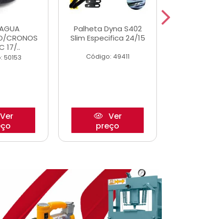
DAGUA
Palheta Dyna S402
Eixo P
O/CRONOS
Slim Especifica 24/15
Trambulad
C 17/..
05/
Código: 49411
: 50153
Código:
Ver
Ver
eço
preço
pre