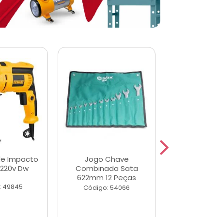
de Impacto
Jogo Chave
Jogo de Ch
 220v Dw
Combinada Sata
Longas e 
622mm 12 Peças
Peças
: 49845
Código: 54066
Código: