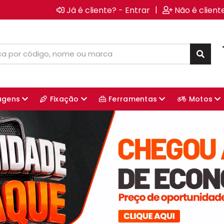
|
Já é cliente? - Entrar
Não é client
agens
Fixação
Ferramentas
Motos