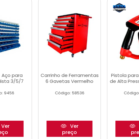
 Aço para
Carrinho de Ferramentas
Pistola par
ista 3/5/7
6 Gavetas Vermelho
de Alta Pre
o: 9456
Código: 58536
Código
Ver
Ver
eço
preço
pr