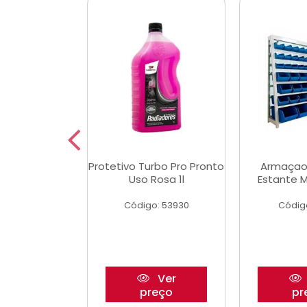
Multimec X3
Protetivo Turbo Pro Pronto
Armaçao
Uso Rosa 1l
Estante M
o: 50273
Código: 53930
Códig
Ver
Ver
reço
preço
pr