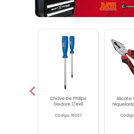
 Magnetica
Chave De Philips
Alicate 
ngular
Gedore 1/4x6
Niquelad
o: 56779
Código: 15027
Código