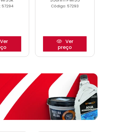
: 57294
Código: 57293
Código:
Ver
Ver
eço
preço
pre