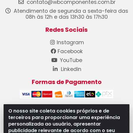
contato@wbcomponentes.com.br
Atendimento de segunda a sexta-feira das
08h às 12h e das 13h30 às 17h30
Redes Sociais
Instagram
Facebook
YouTube
Linkedin
Formas de Pagamento
O nosso site coleta cookies próprios e de
terceiros para proporcionar uma experiência
WB Componentes Automotivos LTDA - CNPJ
personalizada ao usuário, apresentar
08.528.393/0001-12 - Rua do Níquel, 667 - Parque
publicidade relevante de acordo com o seu
Oeste Industrial, Goiânia/GO - CEP 74375-660