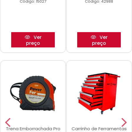
Código: 15027
Código: 42988
Ver
Ver
preço
preço
Trena Emborrachada Pro
Carrinho de Ferramentas