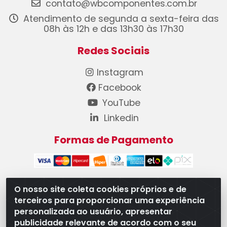
contato@wbcomponentes.com.br
Atendimento de segunda a sexta-feira das
08h às 12h e das 13h30 às 17h30
Redes Sociais
Instagram
Facebook
YouTube
Linkedin
Formas de Pagamento
O nosso site coleta cookies próprios e de
terceiros para proporcionar uma experiência
WB Componentes Automotivos LTDA - CNPJ
personalizada ao usuário, apresentar
08.528.393/0001-12 - Rua do Níquel, 667 - Parque
publicidade relevante de acordo com o seu
Oeste Industrial, Goiânia/GO - CEP 74375-660