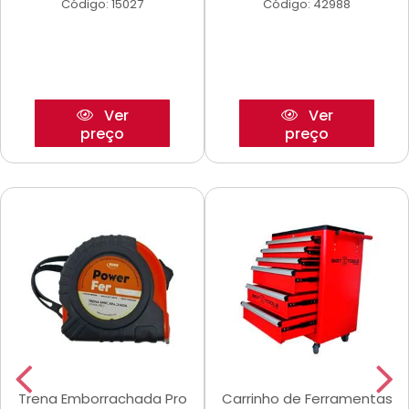
Código: 15027
Código: 42988
Ver
Ver
preço
preço
Trena Emborrachada Pro
Carrinho de Ferramentas