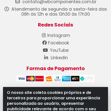
contato@wbcomponentes.com.br
Atendimento de segunda a sexta-feira das
08h às 12h e das 13h30 às 17h30
Redes Sociais
Instagram
Facebook
YouTube
Linkedin
Formas de Pagamento
O nosso site coleta cookies próprios e de
terceiros para proporcionar uma experiência
WB Componentes Automotivos LTDA - CNPJ
personalizada ao usuário, apresentar
08.528.393/0001-12 - Rua do Níquel, 667 - Parque
publicidade relevante de acordo com o seu
Oeste Industrial, Goiânia/GO - CEP 74375-660