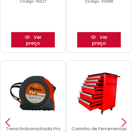
Código: 15027
Código: 42988
Ver
Ver
preço
preço
Trena Emborrachada Pro
Carrinho de Ferramentas