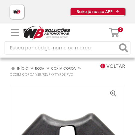
Baixe já nosso APP
0
VOLTAR
INÍCIO
RODA
COXIM COROA
COXIM COROA YBR/RD/RX/TT/RDZ PVC