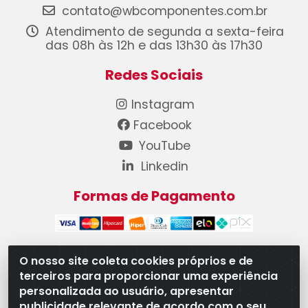
contato@wbcomponentes.com.br
Atendimento de segunda a sexta-feira
das 08h às 12h e das 13h30 às 17h30
Redes Sociais
Instagram
Facebook
YouTube
Linkedin
Formas de Pagamento
O nosso site coleta cookies próprios e de
terceiros para proporcionar uma experiência
WB Componentes Automotivos LTDA - CNPJ
personalizada ao usuário, apresentar
08.528.393/0001-12 - Rua do Níquel, 667 - Parque
publicidade relevante de acordo com o seu
Oeste Industrial, Goiânia/GO - CEP 74375-660