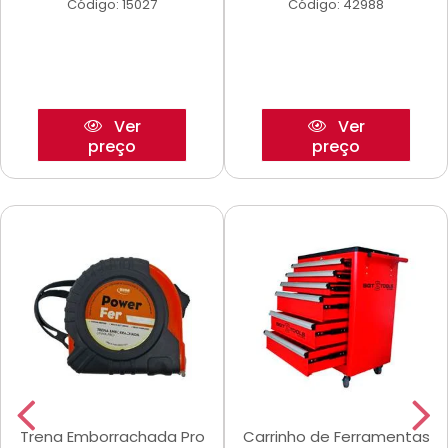
Código: 15027
Código: 42988
Ver
Ver
preço
preço
Trena Emborrachada Pro
Carrinho de Ferramentas