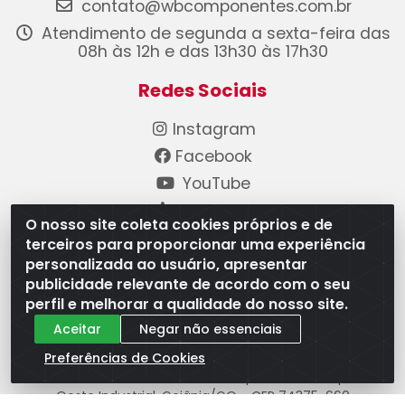
contato@wbcomponentes.com.br
Atendimento de segunda a sexta-feira das
08h às 12h e das 13h30 às 17h30
Redes Sociais
Instagram
Facebook
YouTube
Linkedin
O nosso site coleta cookies próprios e de
terceiros para proporcionar uma experiência
Formas de Pagamento
personalizada ao usuário, apresentar
publicidade relevante de acordo com o seu
perfil e melhorar a qualidade do nosso site.
Aceitar
Negar não essenciais
Preferências de Cookies
WB Componentes Automotivos LTDA - CNPJ
08.528.393/0001-12 - Rua do Níquel, 667 - Parque
Oeste Industrial, Goiânia/GO - CEP 74375-660