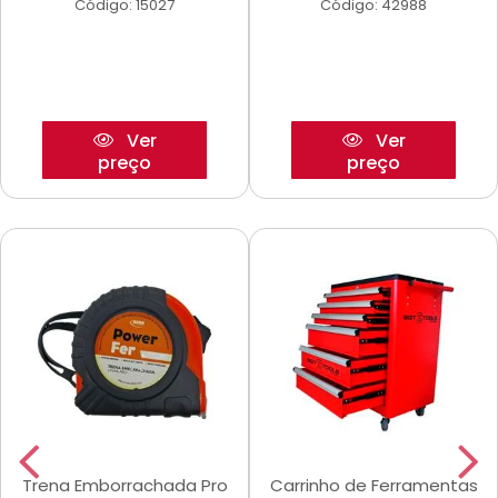
Código: 15027
Código: 42988
Ver
Ver
preço
preço
Trena Emborrachada Pro
Carrinho de Ferramentas