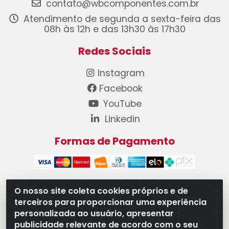
contato@wbcomponentes.com.br
Atendimento de segunda a sexta-feira das
08h às 12h e das 13h30 às 17h30
Redes Sociais
Instagram
Facebook
YouTube
Linkedin
Formas de Pagamento
O nosso site coleta cookies próprios e de
terceiros para proporcionar uma experiência
WB Componentes Automotivos LTDA - CNPJ
personalizada ao usuário, apresentar
08.528.393/0001-12 - Rua do Níquel, 667 - Parque
publicidade relevante de acordo com o seu
Oeste Industrial, Goiânia/GO - CEP 74375-660