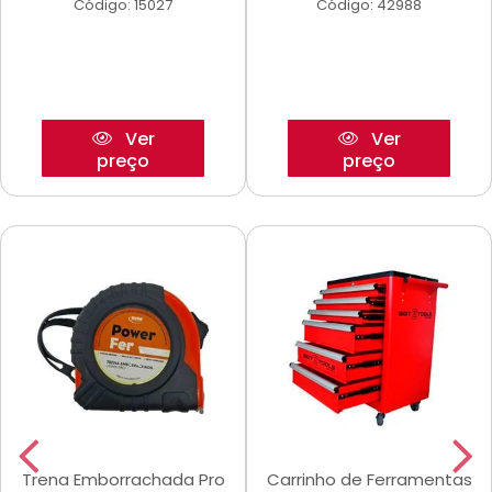
Código: 15027
Código: 42988
Ver
Ver
preço
preço
Trena Emborrachada Pro
Carrinho de Ferramentas