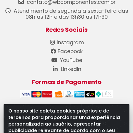
contato@wbcomponentes.com.br
Atendimento de segunda a sexta-feira das
08h às 12h e das 13h30 às 17h30
Redes Sociais
Instagram
Facebook
YouTube
Linkedin
Formas de Pagamento
O nosso site coleta cookies próprios e de
terceiros para proporcionar uma experiência
WB Componentes Automotivos LTDA - CNPJ
personalizada ao usuário, apresentar
08.528.393/0001-12 - Rua do Níquel, 667 - Parque
publicidade relevante de acordo com o seu
Oeste Industrial, Goiânia/GO - CEP 74375-660