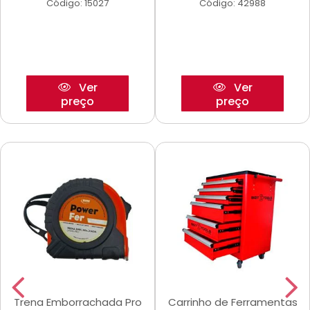
Código: 15027
Código: 42988
Ver
Ver
preço
preço
Trena Emborrachada Pro
Carrinho de Ferramentas