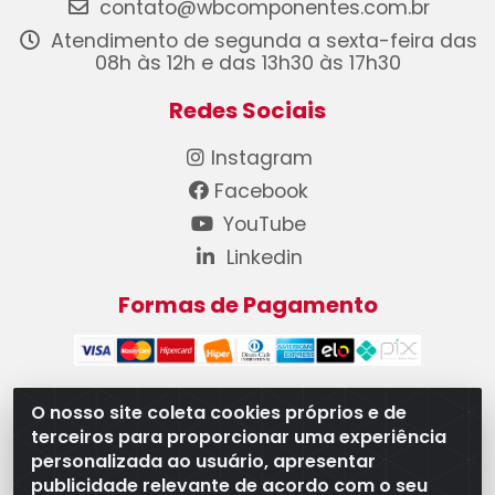
contato@wbcomponentes.com.br
Atendimento de segunda a sexta-feira das
08h às 12h e das 13h30 às 17h30
Redes Sociais
Instagram
Facebook
YouTube
Linkedin
Formas de Pagamento
O nosso site coleta cookies próprios e de
terceiros para proporcionar uma experiência
WB Componentes Automotivos LTDA - CNPJ
personalizada ao usuário, apresentar
08.528.393/0001-12 - Rua do Níquel, 667 - Parque
publicidade relevante de acordo com o seu
Oeste Industrial, Goiânia/GO - CEP 74375-660