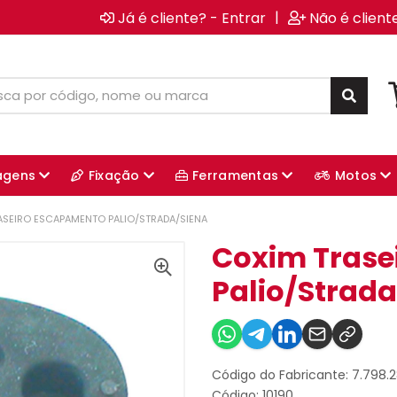
|
Já é cliente? - Entrar
Não é client
agens
Fixação
Ferramentas
Motos
ASEIRO ESCAPAMENTO PALIO/STRADA/SIENA
Coxim Trase
Palio/Strad
Código do Fabricante: 7.798.
Código: 10190