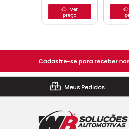
Ver
Ver
preço
p
preço
Cadastre-se para receber nos
Meus Pedidos