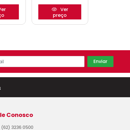
er
Ver
Ve
ço
preço
preço
s
le Conosco
(62) 3236 0500