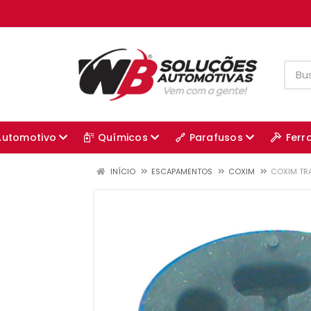
Automotivo
Químicos
Parafusos
Ferr
INÍCIO
ESCAPAMENTOS
COXIM
COXIM TR