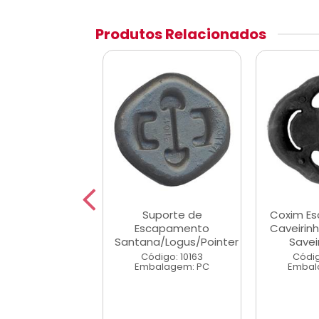
Produtos Relacionados
Intermediario
Suporte de
Coxim E
scapamento
Escapamento
Caveirin
84/96 Premio
Santana/Logus/Pointer
Savei
85/95
Código: 10163
Códig
Embalagem: PC
Embal
digo: 10228
alagem: PC