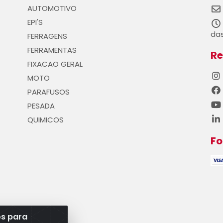
AUTOMOTIVO
EPI'S
das
FERRAGENS
FERRAMENTAS
Re
FIXACAO GERAL
MOTO
PARAFUSOS
PESADA
QUIMICOS
F
os para