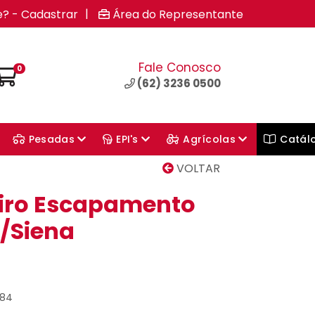
|
e? - Cadastrar
Área do Representante
Fale Conosco
0
(62) 3236 0500
Pesadas
EPI's
Agrícolas
Catál
VOLTAR
iro Escapamento
a/Siena
284