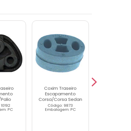
aseiro
Coxim Traseiro
Coxim Interm
mento
Escapamento
do Escapa
Palio
Corsa/Corsa Sedan
Uno 84/96 P
85/95
 10192
Código: 9873
em: PC
Embalagem: PC
Código: 10
Embalagem