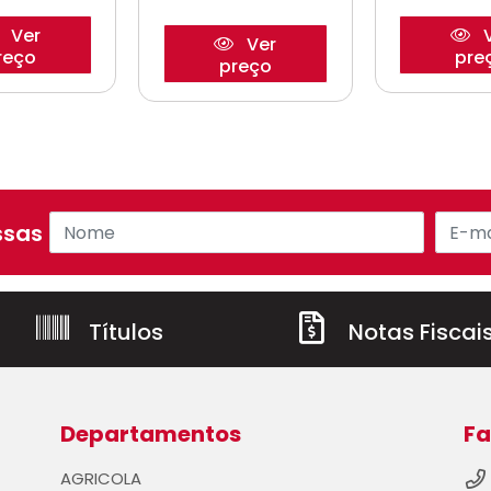
Ver
V
Ver
reço
pre
preço
sas ofertas!
Títulos
Notas Fiscai
Departamentos
Fa
AGRICOLA