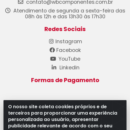
contato@wbcomponentes.com.br
Atendimento de segunda a sexta-feira das
08h às 12h e das 13h30 às 17h30
Redes Sociais
Instagram
Facebook
YouTube
Linkedin
Formas de Pagamento
O nosso site coleta cookies próprios e de
terceiros para proporcionar uma experiência
WB Componentes Automotivos LTDA - CNPJ
personalizada ao usuário, apresentar
08.528.393/0001-12 - Rua do Níquel, 667 - Parque
publicidade relevante de acordo com o seu
Oeste Industrial, Goiânia/GO - CEP 74375-660