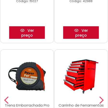
Código: 15027
Código: 42988
Ver
Ver
preço
preço
Trena Emborrachada Pro
Carrinho de Ferramentas