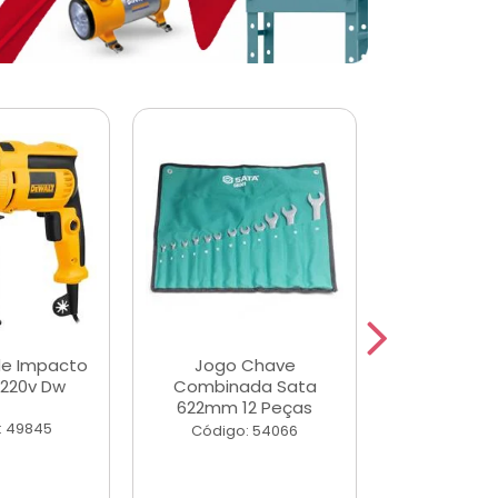
de Impacto
Jogo Chave
Jogo de Ch
 220v Dw
Combinada Sata
Longas e 
622mm 12 Peças
Peças
: 49845
Código: 54066
Código: