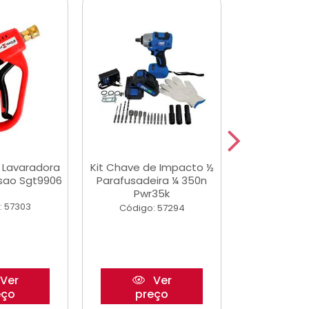
a Lavaradora
Kit Chave de Impacto ½
Adesivo Epox
ssao Sgt9906
Parafusadeira ¼ 350n
Transp.
Pwr35k
: 57303
Código:
Código: 57294
Ver
Ver
eço
preço
pre