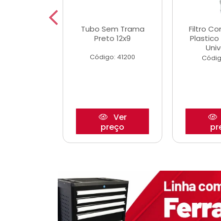
dro Roda
Tubo Sem Trama
Filtro C
,63mm
Preto 12x9
Plastic
o/Strada
Univ
Código: 41200
o: 27880
Códig
Ver
Ver
reço
preço
pr