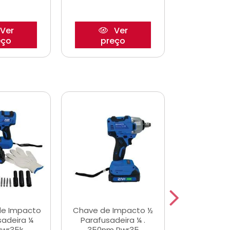
Ver
Ver
eço
preço
pre
de Impacto
Chave de Impacto ½
Jogo de C
sadeira ¼
Parafusadeira ¼ .
Fenda 
Pwr35k
350nm Pwr35
S3800