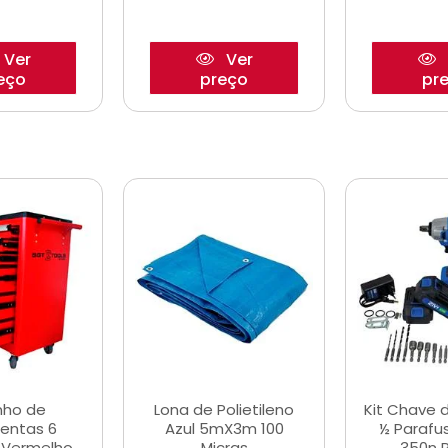
Ver
Ver
eço
preço
pr
nho de
Lona de Polietileno
Kit Chave 
entas 6
Azul 5mX3m 100
½ Parafu
 Vermelho
Micras
350n 