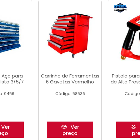
 Aço para
Carrinho de Ferramentas
Pistola par
ista 3/5/7
6 Gavetas Vermelho
de Alta Pre
o: 9456
Código: 58536
Código
Ver
Ver
eço
preço
pr