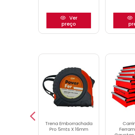
Ver
Ver
reço
preço
pr
De Corte
Trena Emborrachada
Carri
3/64x7/8
Pro 5mts X 16mm
Ferram
0x22,2mm
Gavetas