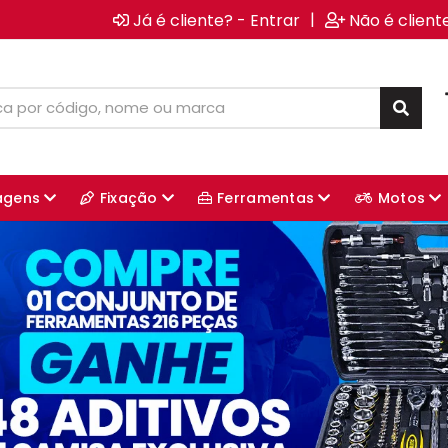
|
Já é cliente? - Entrar
Não é client
agens
Fixação
Ferramentas
Motos