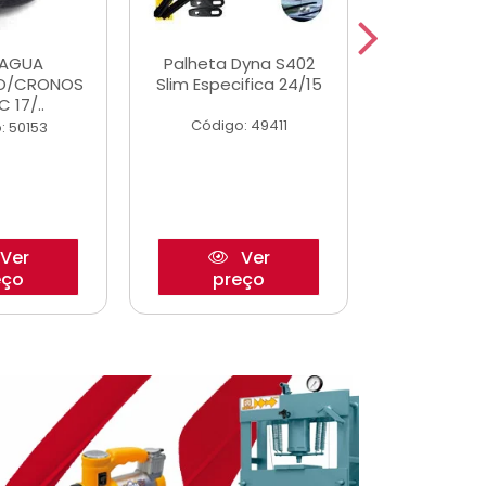
DAGUA
Palheta Dyna S402
Eixo P
O/CRONOS
Slim Especifica 24/15
Trambulad
C 17/..
05/
Código: 49411
: 50153
Código:
Ver
Ver
eço
preço
pre