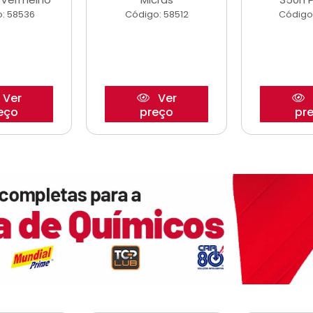
: 58536
Código: 58512
Código
Ver
Ver
eço
preço
pr