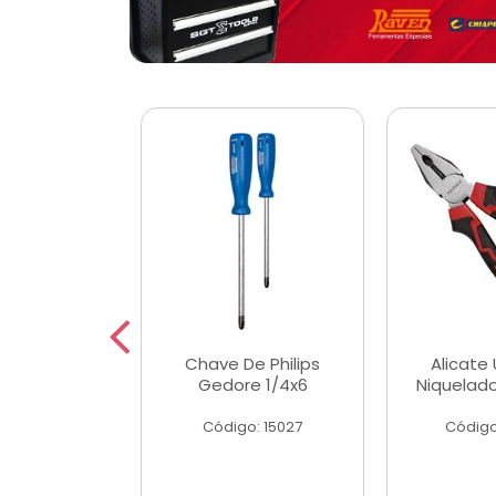
 Magnetica
Chave De Philips
Alicate 
ngular
Gedore 1/4x6
Niquelad
o: 56779
Código: 15027
Código