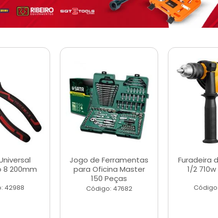
Universal
Jogo de Ferramentas
Furadeira 
o 8 200mm
para Oficina Master
1/2 710w
150 Peças
: 42988
Código
Código: 47682