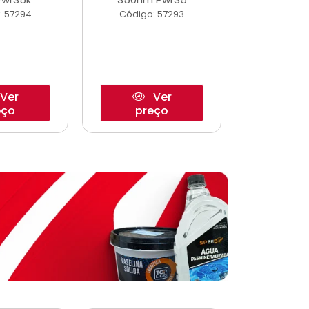
: 57294
Código: 57293
Código:
Ver
Ver
eço
preço
pre