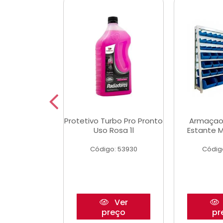
Multimec X3
Protetivo Turbo Pro Pronto
Armaçao
Uso Rosa 1l
Estante M
o: 50273
Código: 53930
Códig
Ver
Ver
reço
preço
pr