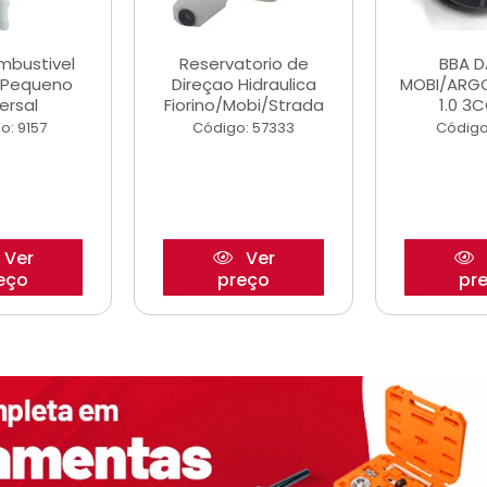
ombustivel
Reservatorio de
BBA 
o Pequeno
Direçao Hidraulica
MOBI/ARG
ersal
Fiorino/Mobi/Strada
1.0 3C
o: 9157
Código: 57333
Código
Ver
Ver
eço
preço
pr