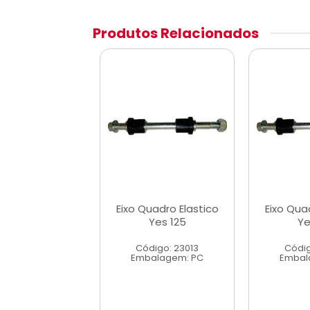
Produtos Relacionados
uadro Elastico
Eixo Quadro Elastico
Eixo Qua
Yes 125
Yes 125
Ye
digo: 23013
Código: 23013
Códig
alagem: PC
Embalagem: PC
Embal