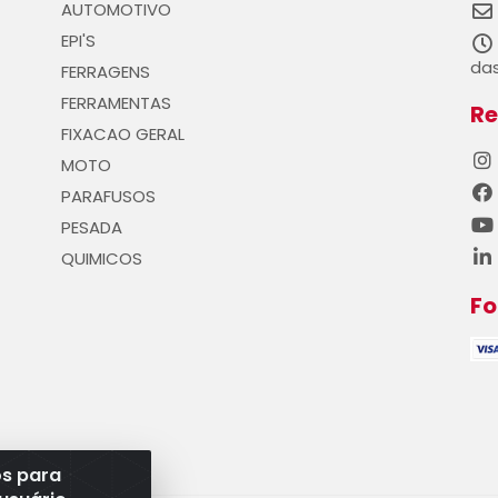
AUTOMOTIVO
EPI'S
das
FERRAGENS
FERRAMENTAS
Re
FIXACAO GERAL
MOTO
PARAFUSOS
PESADA
QUIMICOS
F
os para