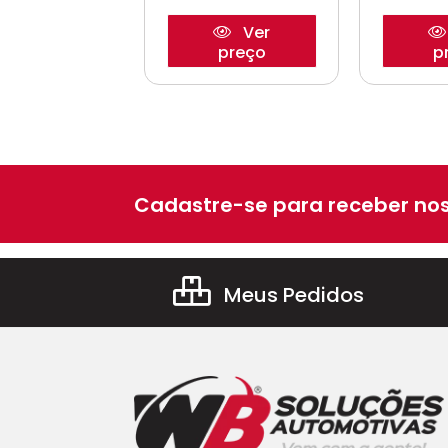
Ver
Ver
preço
preço
p
Cadastre-se para receber nos
Meus Pedidos