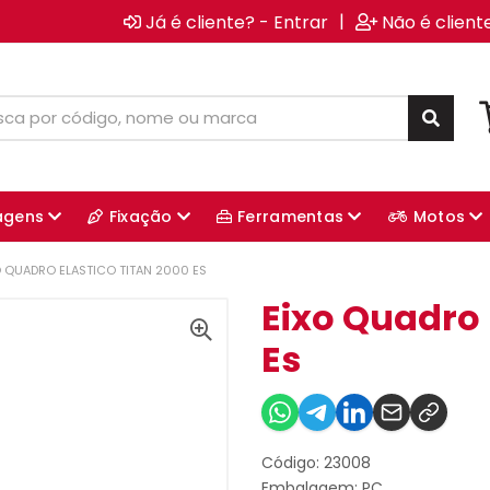
|
Já é cliente? - Entrar
Não é client
agens
Fixação
Ferramentas
Motos
O QUADRO ELASTICO TITAN 2000 ES
Eixo Quadro 
Es
Código: 23008
Embalagem: PC