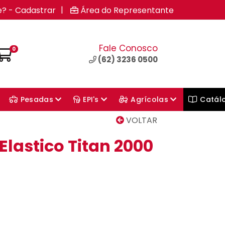
|
e? - Cadastrar
Área do Representante
Fale Conosco
0
(62) 3236 0500
Pesadas
EPI's
Agrícolas
Catál
VOLTAR
Elastico Titan 2000