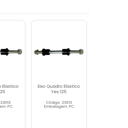
 Elastico
Eixo Quadro Elastico
Eixo Quadro E
125
Yes 125
Yes 12
 23013
Código: 23013
Código: 23
em: PC
Embalagem: PC
Embalagem