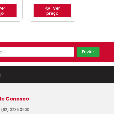
er
Ver
Ve
ço
preço
preço
s
le Conosco
(62) 3236 0500