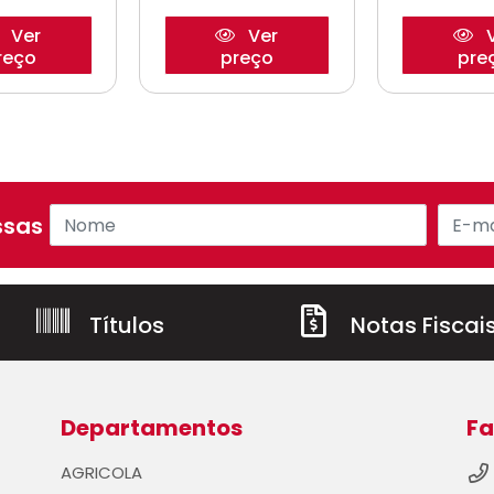
Ver
Ver
V
reço
preço
pre
sas ofertas!
Títulos
Notas Fiscai
Departamentos
Fa
AGRICOLA