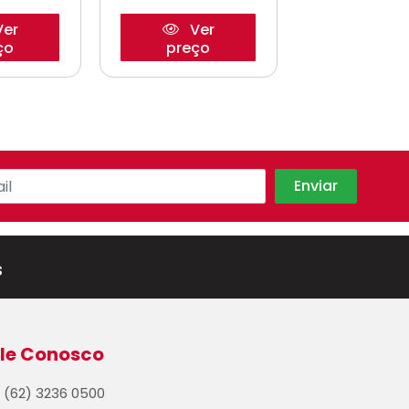
er
Ver
Ve
ço
preço
preço
s
le Conosco
(62) 3236 0500