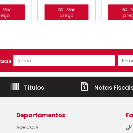
Ver
Ver
V
reço
preço
pre
sas ofertas!
Títulos
Notas Fiscai
Departamentos
Fa
AGRICOLA