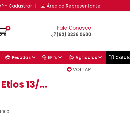
|
e? - Cadastrar
Área do Representante
Fale Conosco
0
(62) 3236 0500
Pesadas
EPI's
Agrícolas
Catál
VOLTAR
tios 13/...
04000