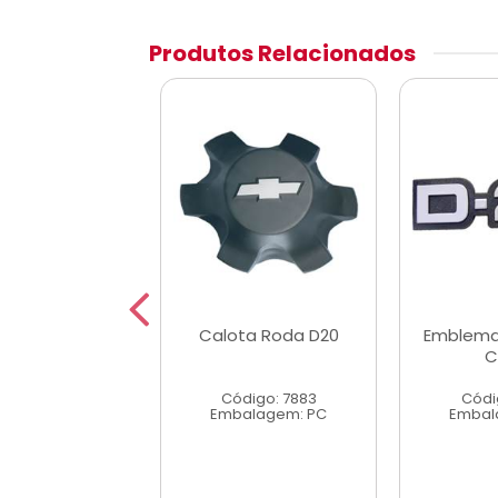
Produtos Relacionados
ema Gol G5
Calota Roda D20
Emblema
C
digo: 44437
Código: 7883
Códi
alagem: PC
Embalagem: PC
Embal