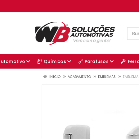
Automotivo
Químicos
Parafusos
Ferr
INÍCIO
ACABAMENTO
EMBLEMAS
EMBLEMA 1