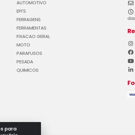
AUTOMOTIVO
EPI'S
das
FERRAGENS
FERRAMENTAS
Re
FIXACAO GERAL
MOTO
PARAFUSOS
PESADA
QUIMICOS
F
os para