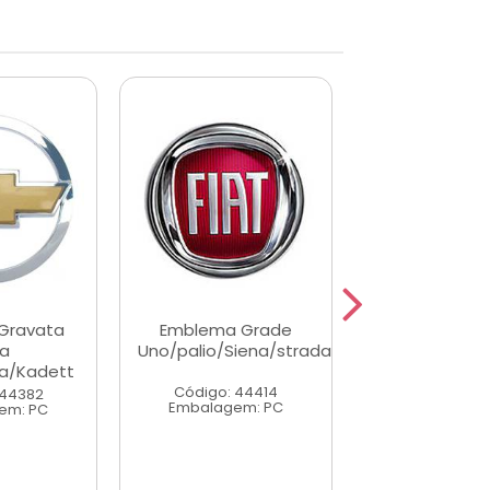
Gravata
Emblema Grade
Emblema G
a
Uno/palio/Siena/strada
a/Kadett
Código: 44414
Código: 44
 44382
Embalagem: PC
Embalagem
em: PC