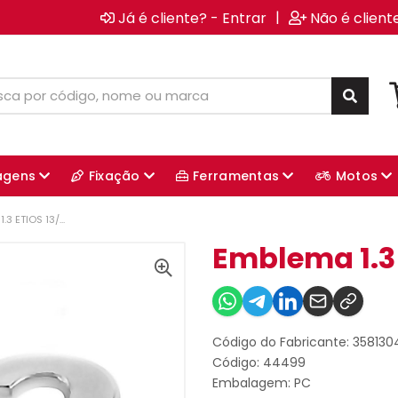
|
Já é cliente? - Entrar
Não é client
agens
Fixação
Ferramentas
Motos
.3 ETIOS 13/...
Emblema 1.3 E
Código do Fabricante: 35813
Código: 44499
Embalagem: PC