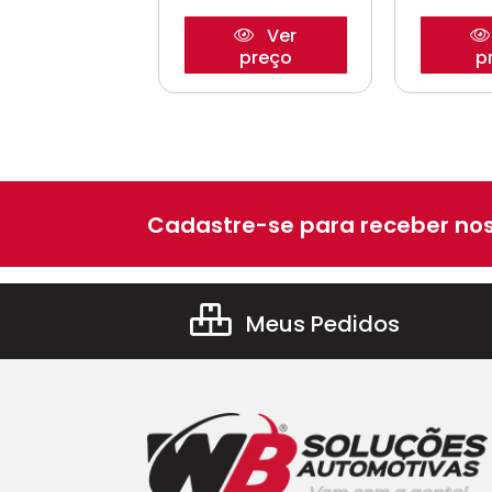
Ver
Ver
preço
preço
p
Cadastre-se para receber nos
Meus Pedidos