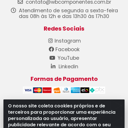
contato@wbcomponentes.com.br
Atendimento de segunda a sexta-feira
das 08h às 12h e das 13h30 às 17h30
Redes Sociais
Instagram
Facebook
YouTube
Linkedin
Formas de Pagamento
O nosso site coleta cookies próprios e de
terceiros para proporcionar uma experiência
WB Componentes Automotivos LTDA - CNPJ
personalizada ao usuário, apresentar
08.528.393/0001-12 - Rua do Níquel, 667 - Parque
publicidade relevante de acordo com o seu
Oeste Industrial, Goiânia/GO - CEP 74375-660