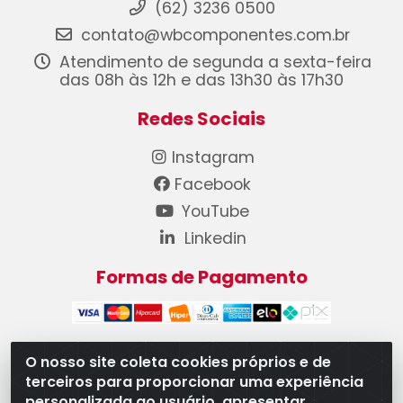
(62) 3236 0500
contato@wbcomponentes.com.br
Atendimento de segunda a sexta-feira
das 08h às 12h e das 13h30 às 17h30
Redes Sociais
Instagram
Facebook
YouTube
Linkedin
Formas de Pagamento
O nosso site coleta cookies próprios e de
terceiros para proporcionar uma experiência
WB Componentes Automotivos LTDA - CNPJ
personalizada ao usuário, apresentar
08.528.393/0001-12 - Rua do Níquel, 667 - Parque