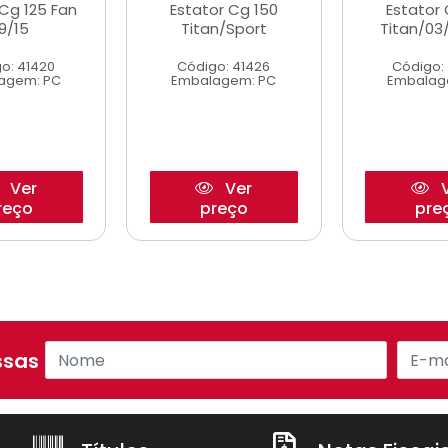
 Cg 125 Fan
Estator Cg 150
Estator 
9/15
Titan/Sport
Titan/03
o: 41420
Código: 41426
Código:
agem: PC
Embalagem: PC
Embalag
Ver
Ver
V
reço
preço
pre
sas ofertas!