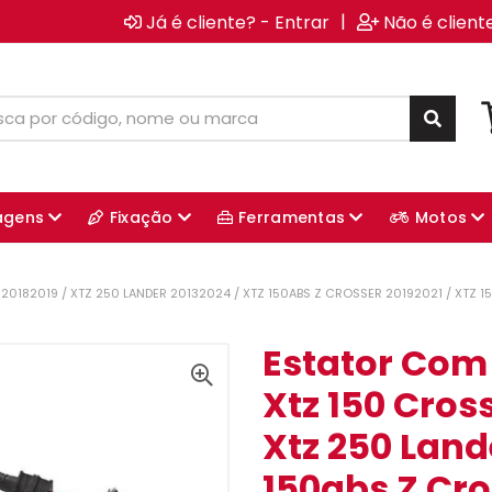
|
Já é cliente? - Entrar
Não é client
agens
Fixação
Ferramentas
Motos
20182019 / XTZ 250 LANDER 20132024 / XTZ 150ABS Z CROSSER 20192021 / XTZ 1
Estator Com
Xtz 150 Cross
Xtz 250 Land
150abs Z Cro