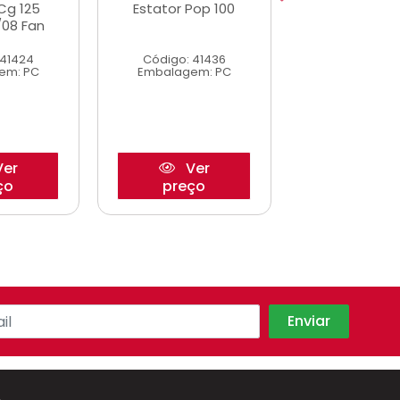
Cg 125
Estator Pop 100
Estator Cg 12
/08 Fan
02 Xlr 125 01
 41424
Código: 41436
Código: 41
em: PC
Embalagem: PC
Embalagem
er
Ver
Ve
ço
preço
preço