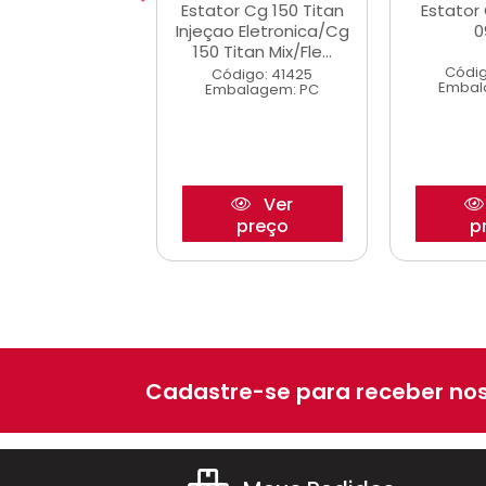
r Cg 125 Titan
Estator Cg 150 Titan
Estator
Xlr 125 01/...
Injeçao Eletronica/Cg
0
150 Titan Mix/Fle...
digo: 41423
Códig
Código: 41425
alagem: PC
Embal
Embalagem: PC
Ver
Ver
preço
preço
p
Cadastre-se para receber nos