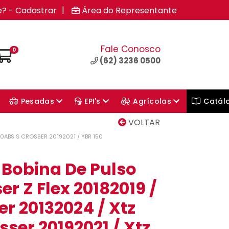
|
e? - Cadastrar
Área do Representante
Fale Conosco
0
(62) 3236 0500
Pesadas
EPI's
Agrícolas
Catál
VOLTAR
50ABS S CROSSER 20192021 / YBR 150
 Bobina De Pulso
er Z Flex 20182019 /
er 20132024 / Xtz
sser 20192021 / Xtz