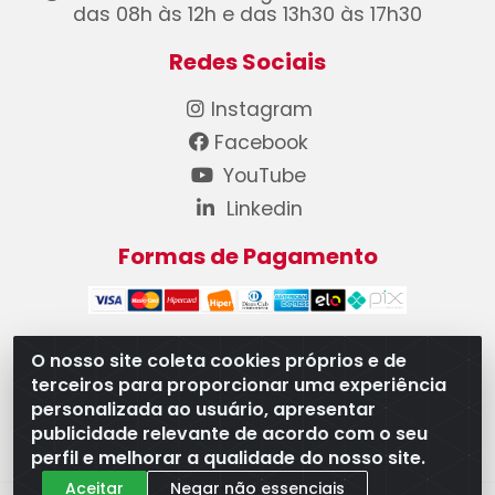
das 08h às 12h e das 13h30 às 17h30
Redes Sociais
Instagram
Facebook
YouTube
Linkedin
Formas de Pagamento
O nosso site coleta cookies próprios e de
terceiros para proporcionar uma experiência
WB Componentes Automotivos LTDA - CNPJ
personalizada ao usuário, apresentar
08.528.393/0001-12 - Rua do Níquel, 667 - Parque
publicidade relevante de acordo com o seu
Oeste Industrial, Goiânia/GO - CEP 74375-660
perfil e melhorar a qualidade do nosso site.
Aceitar
Negar não essenciais