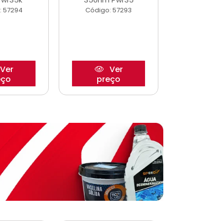
: 57294
Código: 57293
Código:
Ver
Ver
eço
preço
pre