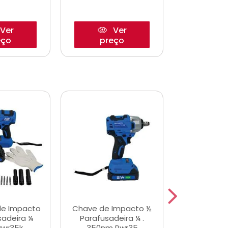
Ver
Ver
eço
preço
pre
de Impacto
Chave de Impacto ½
Jogo de C
sadeira ¼
Parafusadeira ¼ .
Fenda 
Pwr35k
350nm Pwr35
S3800