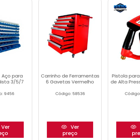
 Aço para
Carrinho de Ferramentas
Pistola par
ista 3/5/7
6 Gavetas Vermelho
de Alta Pre
o: 9456
Código: 58536
Código
Ver
Ver
eço
preço
pr