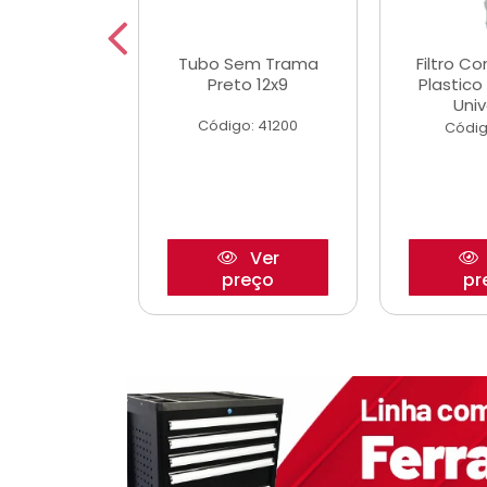
dro Roda
Tubo Sem Trama
Filtro C
,63mm
Preto 12x9
Plastic
o/Strada
Univ
Código: 41200
o: 27880
Códig
Ver
Ver
reço
preço
pr