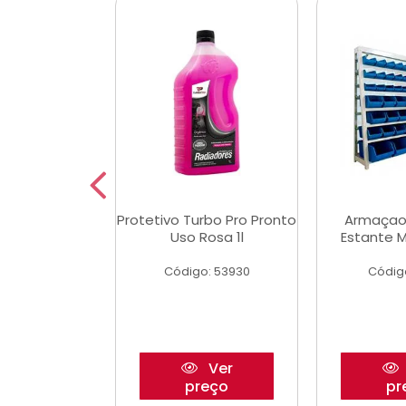
Multimec X3
Protetivo Turbo Pro Pronto
Armaçao
Uso Rosa 1l
Estante M
o: 50273
Código: 53930
Códig
Ver
Ver
reço
preço
pr