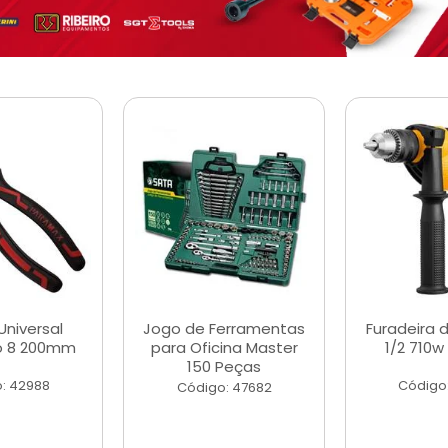
Universal
Jogo de Ferramentas
Furadeira 
o 8 200mm
para Oficina Master
1/2 710w
150 Peças
: 42988
Código
Código: 47682