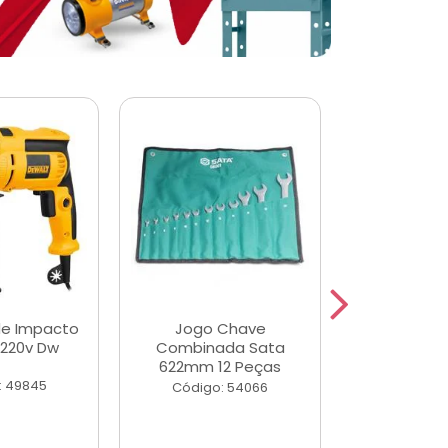
de Impacto
Jogo Chave
Jogo de Ch
 220v Dw
Combinada Sata
Longas e 
622mm 12 Peças
Peças
: 49845
Código: 54066
Código: