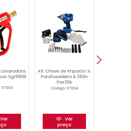
a Lavaradora
Kit Chave de Impacto ½
Adesivo Epox
ssao Sgt9906
Parafusadeira ¼ 350n
Transp.
Pwr35k
: 57303
Código:
Código: 57294
Ver
Ver
eço
preço
pre