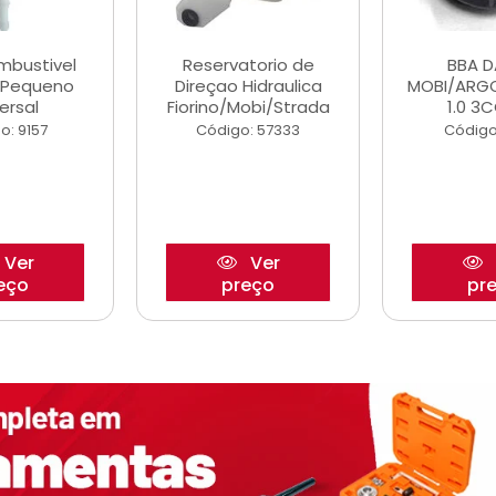
ombustivel
Reservatorio de
BBA 
o Pequeno
Direçao Hidraulica
MOBI/ARG
ersal
Fiorino/Mobi/Strada
1.0 3C
o: 9157
Código: 57333
Código
Ver
Ver
eço
preço
pr