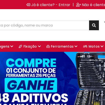
|
Já é cliente? - Entrar
Não é client
agens
Fixação
Ferramentas
Motos