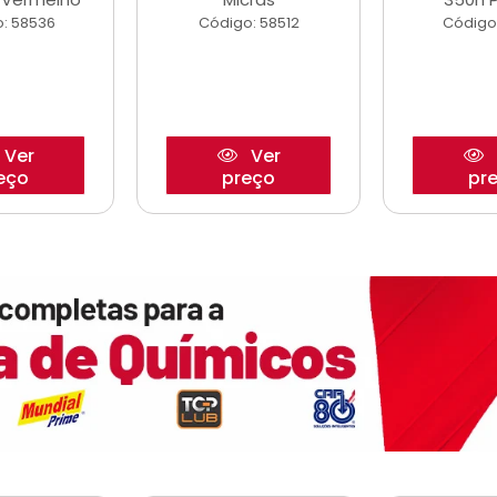
: 58536
Código: 58512
Código
Ver
Ver
eço
preço
pr