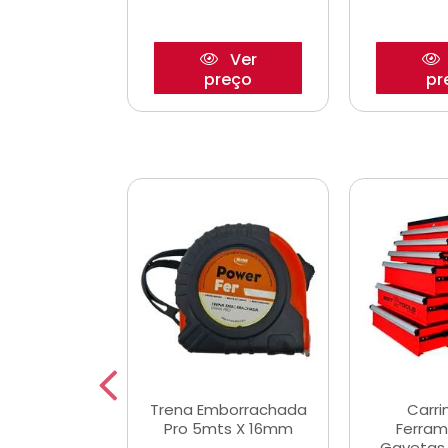
Ver
Ver
reço
preço
pr
De Corte
Trena Emborrachada
Carri
3/64x7/8
Pro 5mts X 16mm
Ferram
0x22,2mm
Gavetas