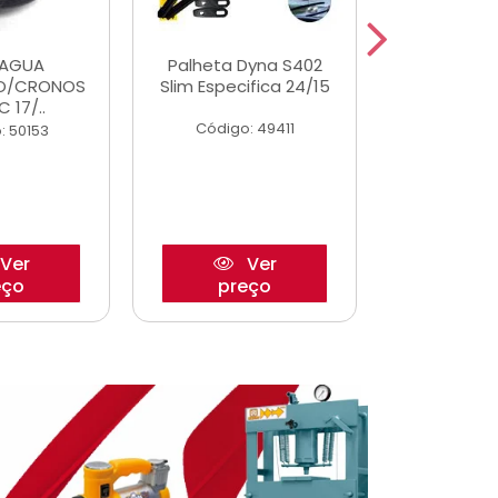
DAGUA
Palheta Dyna S402
Eixo P
O/CRONOS
Slim Especifica 24/15
Trambulad
C 17/..
05/
Código: 49411
: 50153
Código:
Ver
Ver
eço
preço
pre