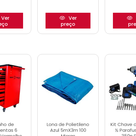
Ver
Ver
eço
preço
pr
nho de
Lona de Polietileno
Kit Chave 
entas 6
Azul 5mX3m 100
½ Parafu
 Vermelho
Micras
350n 