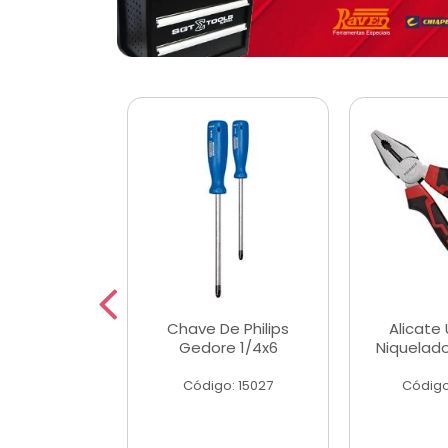
 Magnetica
Chave De Philips
Alicate 
ngular
Gedore 1/4x6
Niquelad
o: 56779
Código: 15027
Código