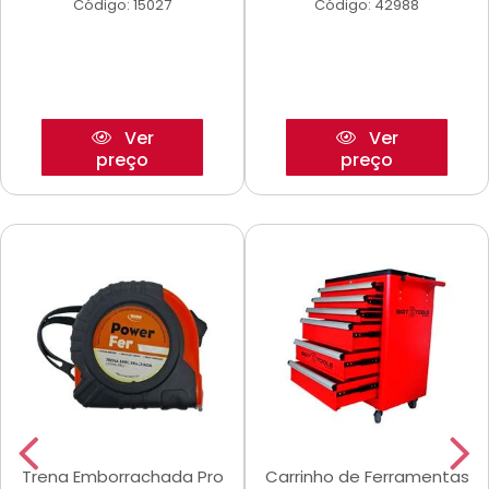
Código: 15027
Código: 42988
Ver
Ver
preço
preço
Trena Emborrachada Pro
Carrinho de Ferramentas