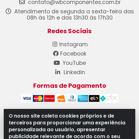
contato@wbcomponentes.com.br
Atendimento de segunda a sexta-feira das
08h às 12h e das 13h30 às 17h30
Redes Sociais
Instagram
Facebook
YouTube
Linkedin
Formas de Pagamento
O nosso site coleta cookies próprios e de
terceiros para proporcionar uma experiência
WB Componentes Automotivos LTDA - CNPJ
personalizada ao usuário, apresentar
08.528.393/0001-12 - Rua do Níquel, 667 - Parque
publicidade relevante de acordo com o seu
Oeste Industrial, Goiânia/GO - CEP 74375-660