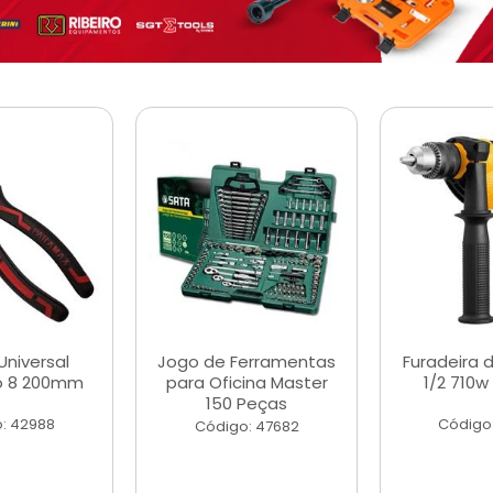
Universal
Jogo de Ferramentas
Furadeira 
o 8 200mm
para Oficina Master
1/2 710w
150 Peças
: 42988
Código
Código: 47682