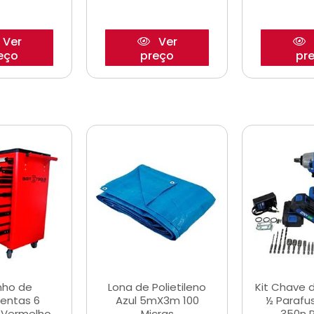
Ver
Ver
eço
preço
pr
nho de
Lona de Polietileno
Kit Chave 
entas 6
Azul 5mX3m 100
½ Parafu
 Vermelho
Micras
350n 