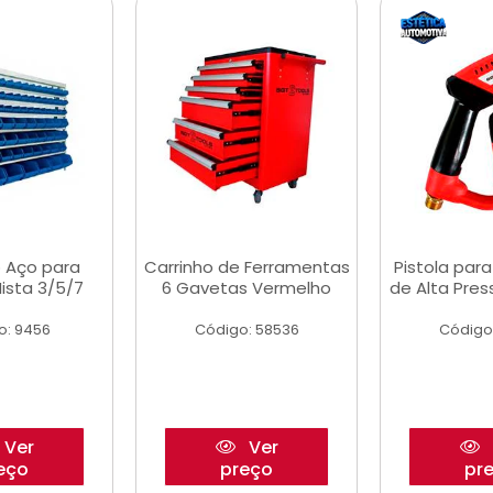
 Aço para
Carrinho de Ferramentas
Pistola par
ista 3/5/7
6 Gavetas Vermelho
de Alta Pre
o: 9456
Código: 58536
Código
Ver
Ver
eço
preço
pr