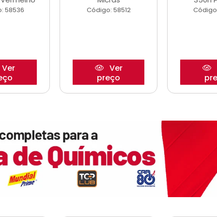
: 58536
Código: 58512
Código
Ver
Ver
eço
preço
pr