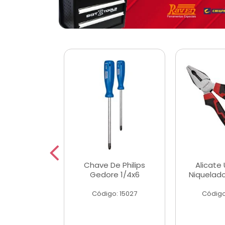
 Magnetica
Chave De Philips
Alicate 
ngular
Gedore 1/4x6
Niquelad
o: 56779
Código: 15027
Código