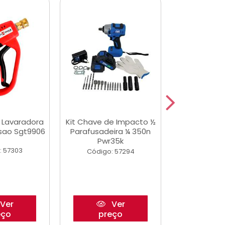
a Lavaradora
Kit Chave de Impacto ½
Adesivo Epox
ssao Sgt9906
Parafusadeira ¼ 350n
Transp.
Pwr35k
: 57303
Código:
Código: 57294
Ver
Ver
eço
preço
pre