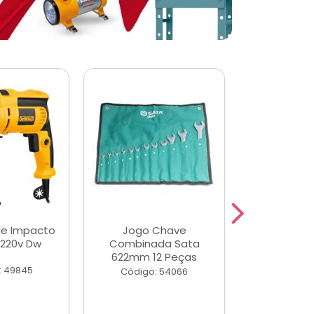
de Impacto
Jogo Chave
Jogo de Ch
 220v Dw
Combinada Sata
Longas e 
622mm 12 Peças
Peças
: 49845
Código: 54066
Código: