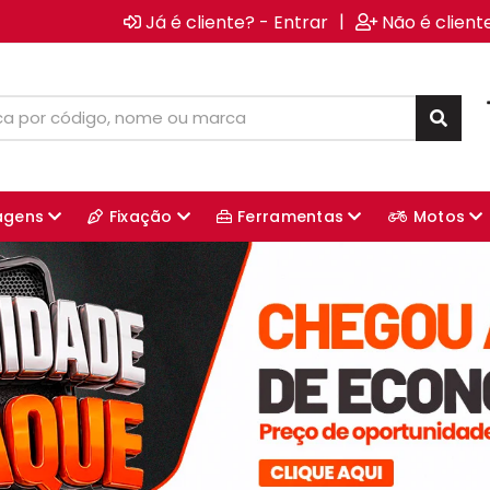
|
Já é cliente? - Entrar
Não é client
agens
Fixação
Ferramentas
Motos