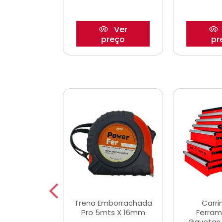
Ver
Ver
reço
preço
pr
De Corte
Trena Emborrachada
Carri
3/64x7/8
Pro 5mts X 16mm
Ferram
0x22,2mm
Gavetas