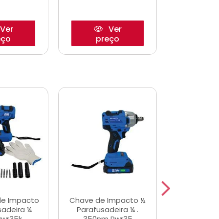
Ver
Ver
eço
preço
pre
de Impacto
Chave de Impacto ½
Jogo de C
sadeira ¼
Parafusadeira ¼ .
Fenda 
Pwr35k
350nm Pwr35
S3800