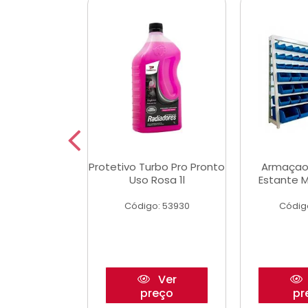
Multimec X3
Protetivo Turbo Pro Pronto
Armaçao
Uso Rosa 1l
Estante M
o: 50273
Código: 53930
Códig
Ver
Ver
reço
preço
pr