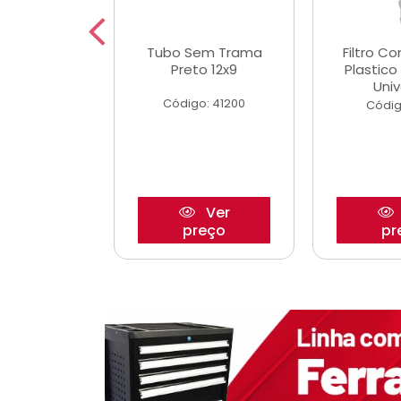
dro Roda
Tubo Sem Trama
Filtro C
,63mm
Preto 12x9
Plastic
o/Strada
Univ
Código: 41200
o: 27880
Códig
Ver
Ver
reço
preço
pr