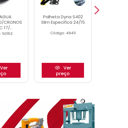
DAGUA
Palheta Dyna S402
Eixo P
O/CRONOS
Slim Especifica 24/15
Trambulad
C 17/..
05/
Código: 49411
: 50153
Código:
Ver
Ver
eço
preço
pre