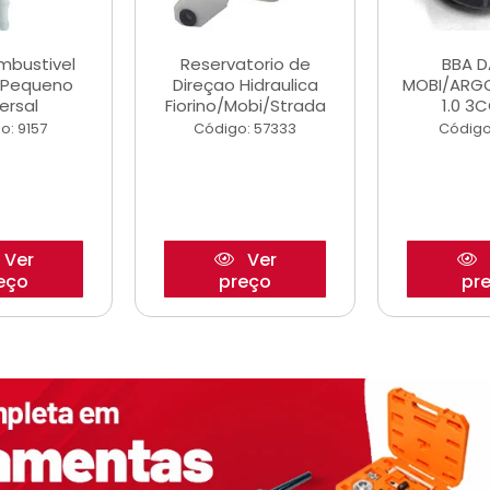
ombustivel
Reservatorio de
BBA 
o Pequeno
Direçao Hidraulica
MOBI/ARG
ersal
Fiorino/Mobi/Strada
1.0 3C
o: 9157
Código: 57333
Código
Ver
Ver
eço
preço
pr