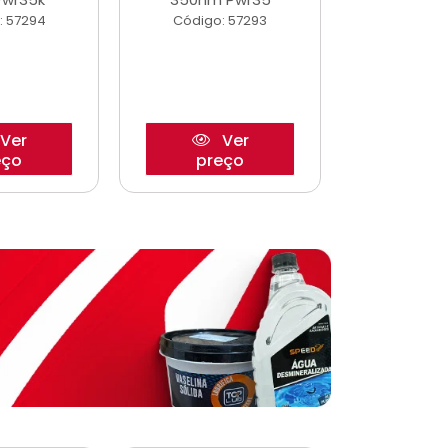
: 57294
Código: 57293
Código:
Ver
Ver
eço
preço
pre