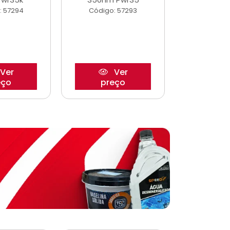
: 57294
Código: 57293
Código:
Ver
Ver
eço
preço
pre