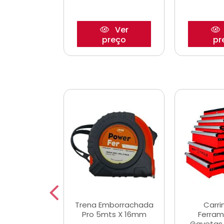
Ver
Ver
reço
preço
pr
De Corte
Trena Emborrachada
Carri
3/64x7/8
Pro 5mts X 16mm
Ferram
0x22,2mm
Gavetas