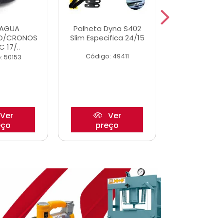
DAGUA
Palheta Dyna S402
Eixo P
O/CRONOS
Slim Especifica 24/15
Trambulad
C 17/..
05/
Código: 49411
: 50153
Código:
Ver
Ver
eço
preço
pre