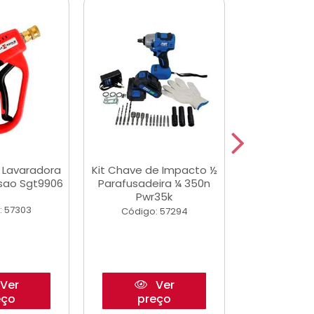
a Lavaradora
Kit Chave de Impacto ½
Adesivo Epox
ssao Sgt9906
Parafusadeira ¼ 350n
Transp.
Pwr35k
: 57303
Código:
Código: 57294
Ver
Ver
eço
preço
pre