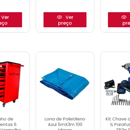
Ver
Ver
eço
preço
pr
nho de
Lona de Polietileno
Kit Chave 
entas 6
Azul 5mX3m 100
½ Parafu
 Vermelho
Micras
350n 