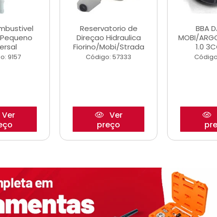
ombustivel
Reservatorio de
BBA 
o Pequeno
Direçao Hidraulica
MOBI/ARG
ersal
Fiorino/Mobi/Strada
1.0 3C
o: 9157
Código: 57333
Código
Ver
Ver
eço
preço
pr