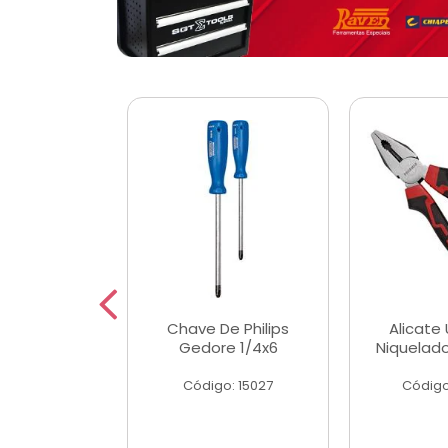
 Magnetica
Chave De Philips
Alicate 
ngular
Gedore 1/4x6
Niquelad
o: 56779
Código: 15027
Código