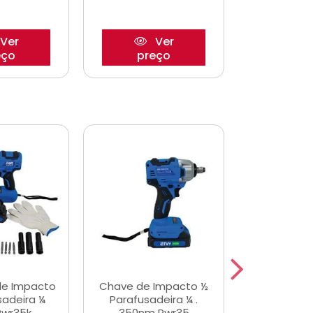
Ver
Ver
eço
preço
pre
de Impacto
Chave de Impacto ½
Jogo de C
sadeira ¼
Parafusadeira ¼ .
Fenda 
Pwr35k
350nm Pwr35
S3800