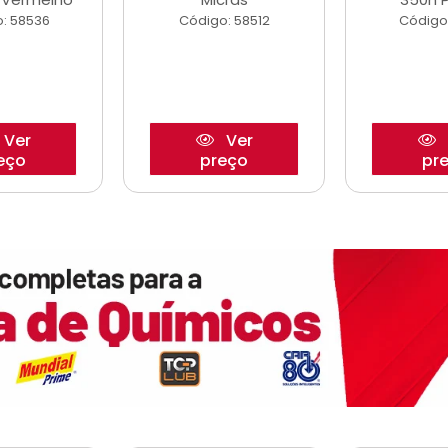
: 58536
Código: 58512
Código
Ver
Ver
eço
preço
pr