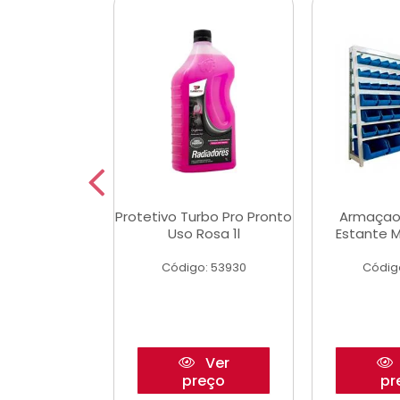
Multimec X3
Protetivo Turbo Pro Pronto
Armaçao
Uso Rosa 1l
Estante M
o: 50273
Código: 53930
Códig
Ver
Ver
reço
preço
pr