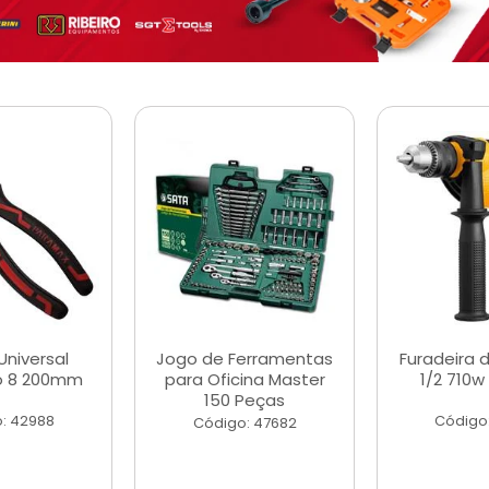
Universal
Jogo de Ferramentas
Furadeira 
o 8 200mm
para Oficina Master
1/2 710w
150 Peças
: 42988
Código
Código: 47682