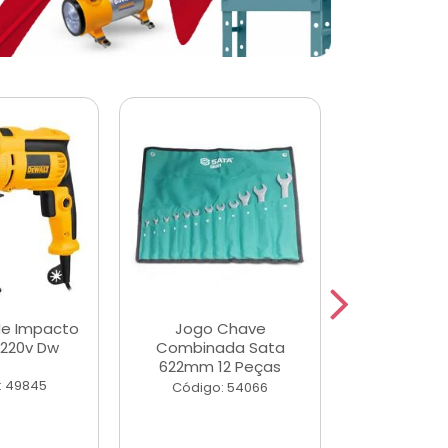
de Impacto
Jogo Chave
Jogo de Ch
 220v Dw
Combinada Sata
Longas e 
622mm 12 Peças
Peças
: 49845
Código: 54066
Código: