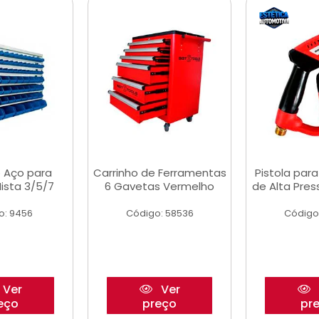
 Aço para
Carrinho de Ferramentas
Pistola par
ista 3/5/7
6 Gavetas Vermelho
de Alta Pre
o: 9456
Código: 58536
Código
Ver
Ver
eço
preço
pr