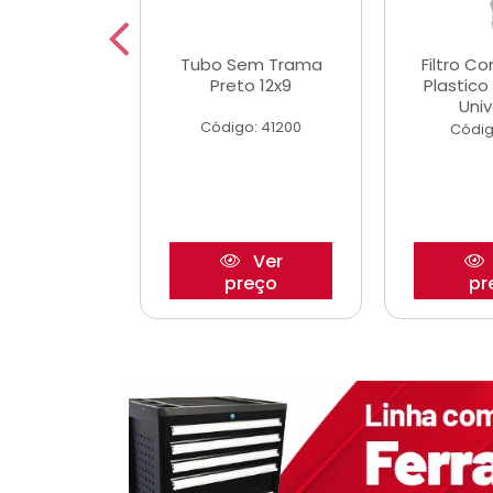
dro Roda
Tubo Sem Trama
Filtro C
,63mm
Preto 12x9
Plastic
o/Strada
Univ
Código: 41200
o: 27880
Códig
Ver
Ver
reço
preço
pr