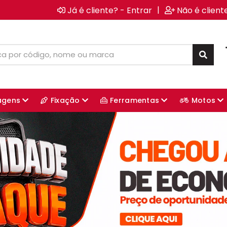
|
Já é cliente? - Entrar
Não é client
agens
Fixação
Ferramentas
Motos