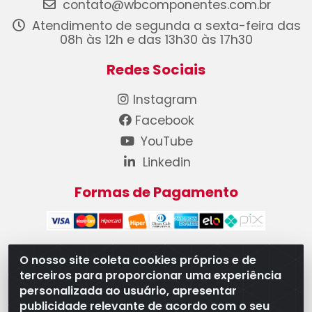
contato@wbcomponentes.com.br
Atendimento de segunda a sexta-feira das
08h às 12h e das 13h30 às 17h30
Redes Sociais
Instagram
Facebook
YouTube
Linkedin
Formas de Pagamento
O nosso site coleta cookies próprios e de
terceiros para proporcionar uma experiência
WB Componentes Automotivos LTDA - CNPJ
personalizada ao usuário, apresentar
08.528.393/0001-12 - Rua do Níquel, 667 - Parque
publicidade relevante de acordo com o seu
Oeste Industrial, Goiânia/GO - CEP 74375-660