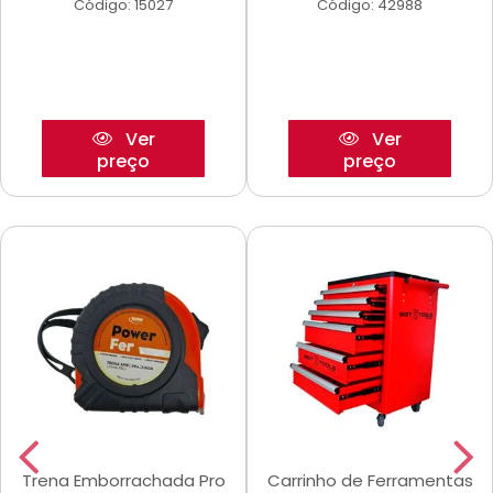
Código: 15027
Código: 42988
Ver
Ver
preço
preço
Trena Emborrachada Pro
Carrinho de Ferramentas