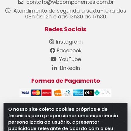
contato@wbcomponentes.com.br
Atendimento de segunda a sexta-feira das
08h às 12h e das 13h30 às 17h30
Redes Sociais
Instagram
Facebook
YouTube
Linkedin
Formas de Pagamento
O nosso site coleta cookies próprios e de
terceiros para proporcionar uma experiência
WB Componentes Automotivos LTDA - CNPJ
personalizada ao usuário, apresentar
08.528.393/0001-12 - Rua do Níquel, 667 - Parque
publicidade relevante de acordo com o seu
Oeste Industrial, Goiânia/GO - CEP 74375-660