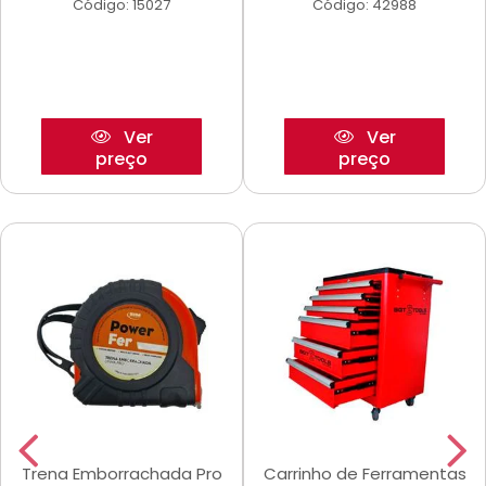
Código: 15027
Código: 42988
Ver
Ver
preço
preço
Trena Emborrachada Pro
Carrinho de Ferramentas