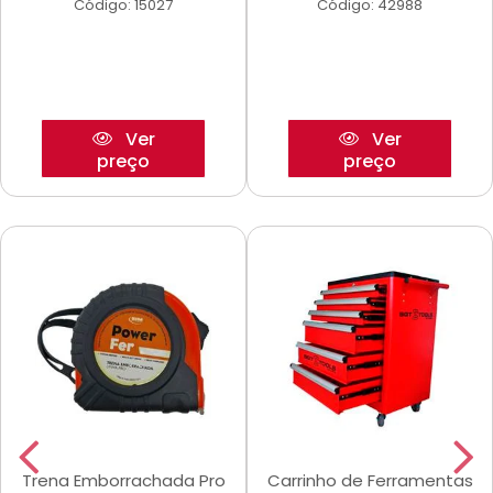
Código: 15027
Código: 42988
Ver
Ver
preço
preço
Trena Emborrachada Pro
Carrinho de Ferramentas