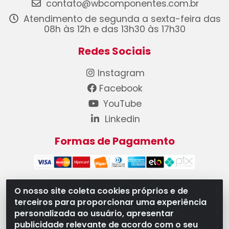
contato@wbcomponentes.com.br
Atendimento de segunda a sexta-feira das
08h às 12h e das 13h30 às 17h30
Redes Sociais
Instagram
Facebook
YouTube
Linkedin
Formas de Pagamento
O nosso site coleta cookies próprios e de
terceiros para proporcionar uma experiência
WB Componentes Automotivos LTDA - CNPJ
personalizada ao usuário, apresentar
08.528.393/0001-12 - Rua do Níquel, 667 - Parque
publicidade relevante de acordo com o seu
Oeste Industrial, Goiânia/GO - CEP 74375-660