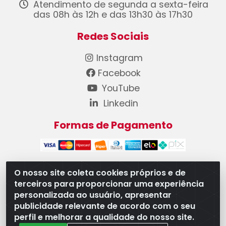
Atendimento de segunda a sexta-feira
das 08h às 12h e das 13h30 às 17h30
Redes Sociais
Instagram
Facebook
YouTube
Linkedin
Formas de Pagamento
O nosso site coleta cookies próprios e de
terceiros para proporcionar uma experiência
WB Componentes Automotivos LTDA - CNPJ
personalizada ao usuário, apresentar
08.528.393/0001-12 - Rua do Níquel, 667 - Parque
publicidade relevante de acordo com o seu
Oeste Industrial, Goiânia/GO - CEP 74375-660
perfil e melhorar a qualidade do nosso site.