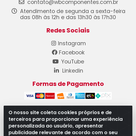
contato@wbcomponentes.com.br
Atendimento de segunda a sexta-feira
das 08h às 12h e das 13h30 às 17h30
Redes Sociais
Instagram
Facebook
YouTube
Linkedin
Formas de Pagamento
O nosso site coleta cookies próprios e de
terceiros para proporcionar uma experiência
WB Componentes Automotivos LTDA - CNPJ
personalizada ao usuário, apresentar
08.528.393/0001-12 - Rua do Níquel, 667 - Parque
publicidade relevante de acordo com o seu
Oeste Industrial, Goiânia/GO - CEP 74375-660