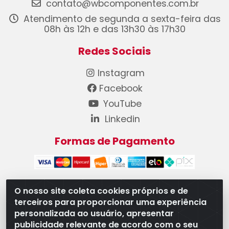
contato@wbcomponentes.com.br
Atendimento de segunda a sexta-feira das
08h às 12h e das 13h30 às 17h30
Redes Sociais
Instagram
Facebook
YouTube
Linkedin
Formas de Pagamento
O nosso site coleta cookies próprios e de
terceiros para proporcionar uma experiência
WB Componentes Automotivos LTDA - CNPJ
personalizada ao usuário, apresentar
08.528.393/0001-12 - Rua do Níquel, 667 - Parque
publicidade relevante de acordo com o seu
Oeste Industrial, Goiânia/GO - CEP 74375-660