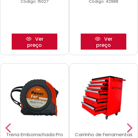
Código: 15027
Código: 42988
Ver
Ver
preço
preço
Trena Emborrachada Pro
Carrinho de Ferramentas