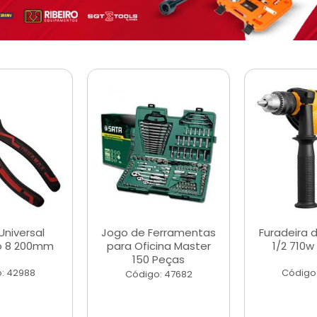
Universal
Jogo de Ferramentas
Furadeira 
o 8 200mm
para Oficina Master
1/2 710w
150 Peças
: 42988
Código
Código: 47682