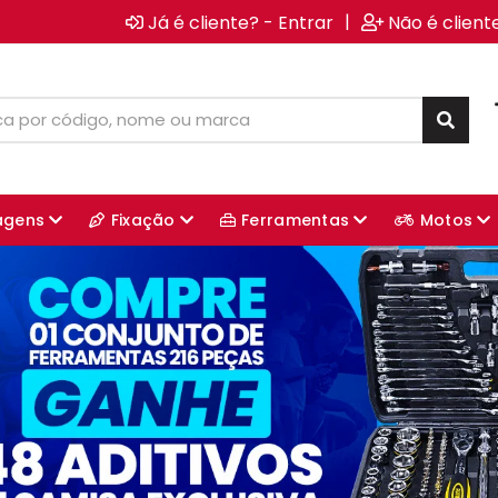
|
Já é cliente? - Entrar
Não é client
agens
Fixação
Ferramentas
Motos