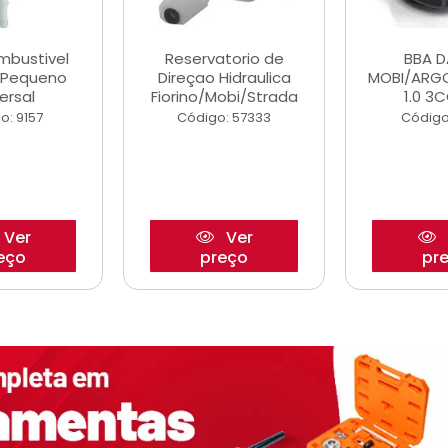
ombustivel
Reservatorio de
BBA 
o Pequeno
Direçao Hidraulica
MOBI/ARG
ersal
Fiorino/Mobi/Strada
1.0 3C
o: 9157
Código: 57333
Código
Ver
Ver
eço
preço
pr