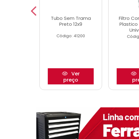
dro Roda
Tubo Sem Trama
Filtro C
,63mm
Preto 12x9
Plastic
o/Strada
Univ
Código: 41200
o: 27880
Códig
Ver
Ver
reço
preço
pr