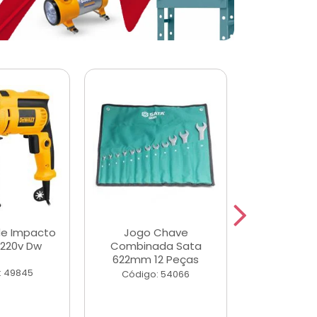
de Impacto
Jogo Chave
Jogo de Ch
 220v Dw
Combinada Sata
Longas e 
622mm 12 Peças
Peças
: 49845
Código: 54066
Código: