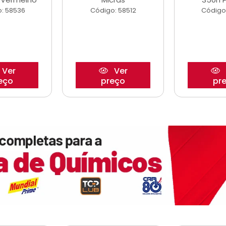
: 58536
Código: 58512
Código
Ver
Ver
eço
preço
pr