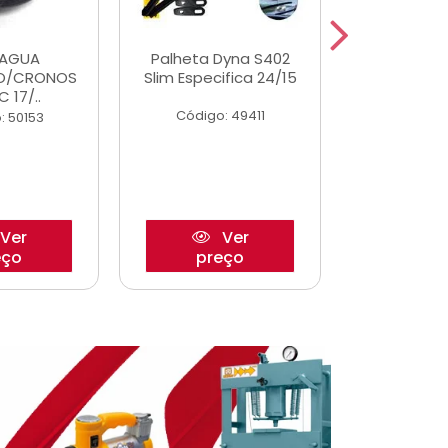
DAGUA
Palheta Dyna S402
Eixo P
O/CRONOS
Slim Especifica 24/15
Trambulad
C 17/..
05/
Código: 49411
: 50153
Código:
Ver
Ver
eço
preço
pre