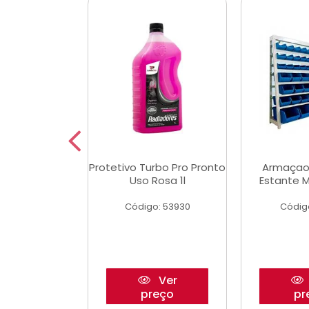
Multimec X3
Protetivo Turbo Pro Pronto
Armaçao
Uso Rosa 1l
Estante M
o: 50273
Código: 53930
Códig
Ver
Ver
reço
preço
pr