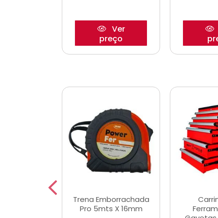
Ver
Ver
reço
preço
pr
De Corte
Trena Emborrachada
Carri
3/64x7/8
Pro 5mts X 16mm
Ferram
0x22,2mm
Gavetas