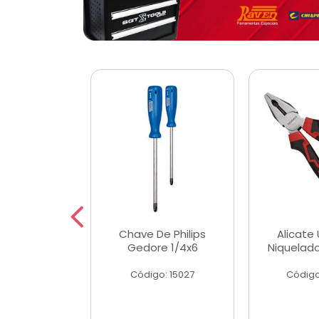
 Magnetica
Chave De Philips
Alicate 
ngular
Gedore 1/4x6
Niquelad
o: 56779
Código: 15027
Código