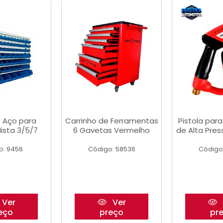
 Aço para
Carrinho de Ferramentas
Pistola par
ista 3/5/7
6 Gavetas Vermelho
de Alta Pre
o: 9456
Código: 58536
Código
Ver
Ver
eço
preço
pr