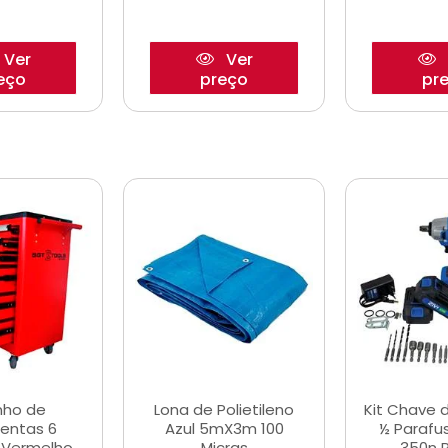
Ver
Ver
eço
preço
pr
nho de
Lona de Polietileno
Kit Chave 
entas 6
Azul 5mX3m 100
½ Parafu
 Vermelho
Micras
350n 