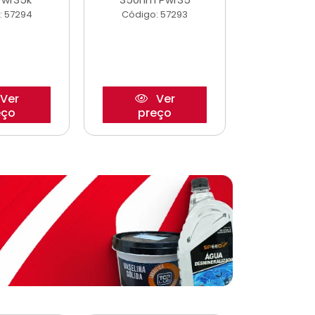
: 57294
Código: 57293
Código:
Ver
Ver
eço
preço
pre