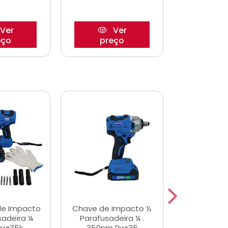
Ver
Ver
eço
preço
pre
de Impacto
Chave de Impacto ½
Jogo de C
sadeira ¼
Parafusadeira ¼ .
Fenda 
Pwr35k
350nm Pwr35
S3800