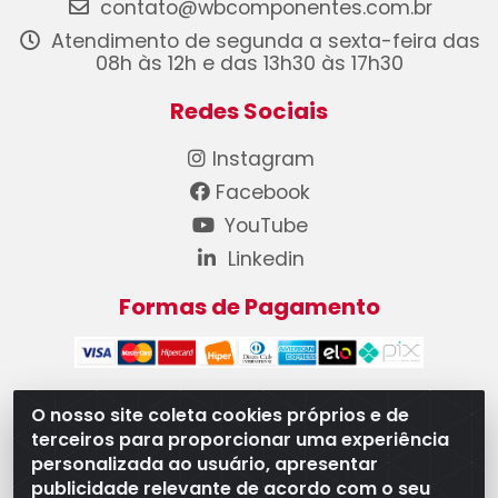
contato@wbcomponentes.com.br
Atendimento de segunda a sexta-feira das
08h às 12h e das 13h30 às 17h30
Redes Sociais
Instagram
Facebook
YouTube
Linkedin
Formas de Pagamento
O nosso site coleta cookies próprios e de
terceiros para proporcionar uma experiência
WB Componentes Automotivos LTDA - CNPJ
personalizada ao usuário, apresentar
08.528.393/0001-12 - Rua do Níquel, 667 - Parque
publicidade relevante de acordo com o seu
Oeste Industrial, Goiânia/GO - CEP 74375-660