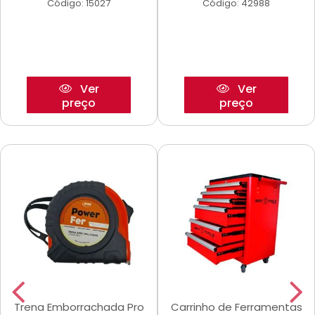
Código: 15027
Código: 42988
Ver
Ver
preço
preço
Trena Emborrachada Pro
Carrinho de Ferramentas