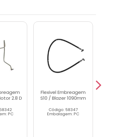
mbreagem
Flexivel Embreagem
Flexivel de 
otor 2.8 D
S10 / Blazer 1090mm
S10/Blazer 2.8
980m
 58342
Código: 58347
Código: 58
em: PC
Embalagem: PC
Embalagem