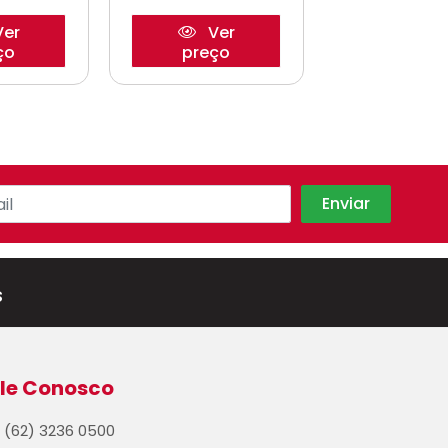
er
Ver
Ve
ço
preço
preço
s
le Conosco
(62) 3236 0500