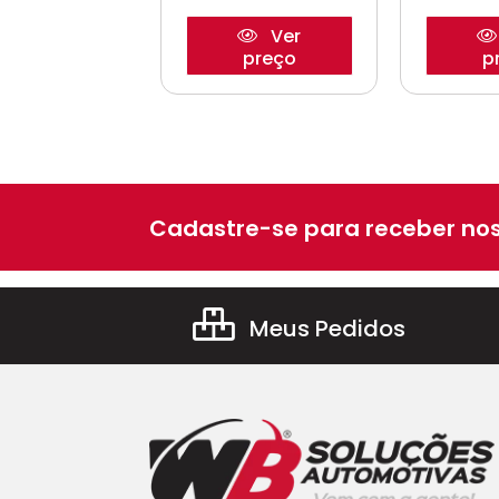
Ver
Ver
preço
preço
p
Cadastre-se para receber nos
Meus Pedidos