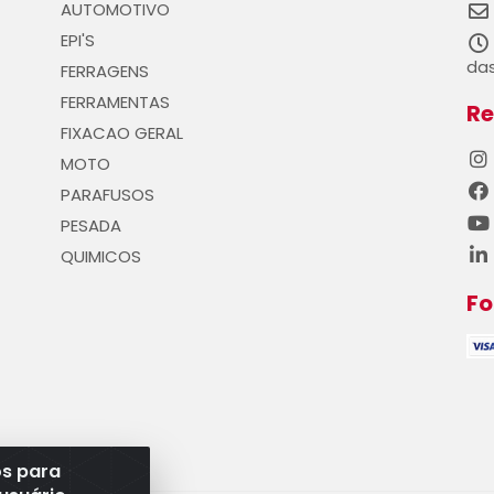
AUTOMOTIVO
EPI'S
das
FERRAGENS
FERRAMENTAS
Re
FIXACAO GERAL
MOTO
PARAFUSOS
PESADA
QUIMICOS
F
os para