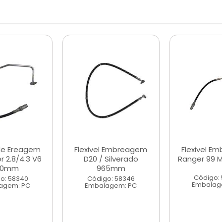
 de Ereagem
Flexivel Embreagem
Flexivel E
r 2.8/4.3 V6
D20 / Silverado
Ranger 99 M
50mm
965mm
Código:
o: 58340
Código: 58346
Embalag
agem: PC
Embalagem: PC