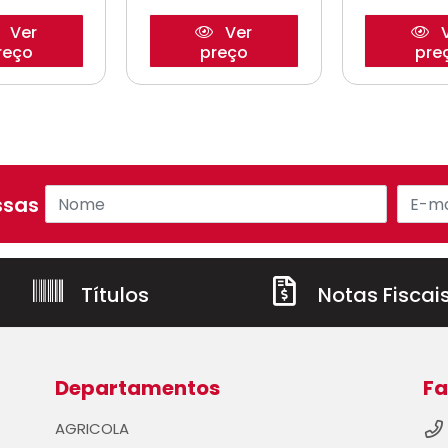
Ver
Ver
V
reço
preço
pre
sas ofertas!
Títulos
Notas Fiscai
Departamentos
Fa
AGRICOLA