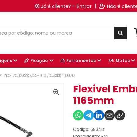
|
Já é cliente? - Entrar
Não é client
agens
Fixação
Ferramentas
Motos
FLEXIVEL EMBREAGEM S10 / BLAZER 1165MM
Flexivel Emb
1165mm
Código: 58348
Embalagem: PC