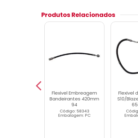
Produtos Relacionados
el de Ereagem
Flexivel Embreagem
Flexivel
azer 2.8 e 4.3/
Bandeirantes 420mm
S10/Blaze
980mm
94
6
digo: 58341
Código: 58343
Códig
alagem: PC
Embalagem: PC
Embal