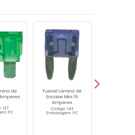
amina de
Fusivel Lamina de
Fusivel Lam
 Amperes
Encaixe Mini 15
Encaixe 25 A
Amperes
: 137
Código: 1
Código: 142
em: PC
Embalagem
Embalagem: PC