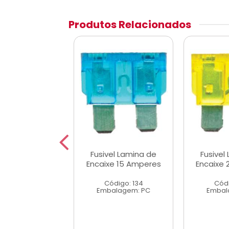
Produtos Relacionados
el Lamina de
Fusivel Lamina de
Fusivel
xe 25 Amperes
Encaixe 15 Amperes
Encaixe
ódigo: 136
Código: 134
Códi
alagem: PC
Embalagem: PC
Embal