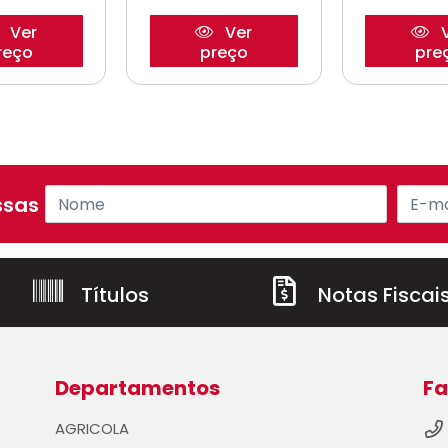
Ver
Ver
V
reço
preço
pre
sas ofertas!
Títulos
Notas Fiscai
Departamentos
Fa
AGRICOLA