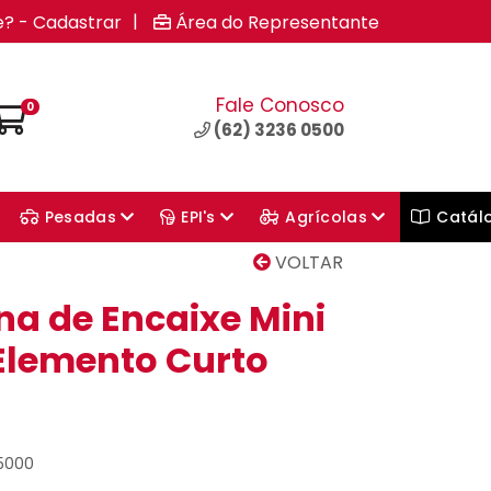
|
e? - Cadastrar
Área do Representante
Fale Conosco
0
(62) 3236 0500
Pesadas
EPI's
Agrícolas
Catál
VOLTAR
na de Encaixe Mini
Elemento Curto
15000