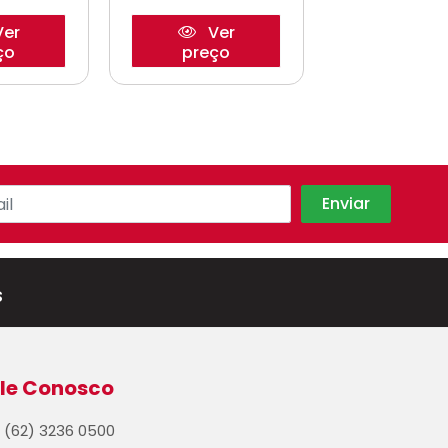
er
Ver
Ve
ço
preço
preço
s
le Conosco
(62) 3236 0500