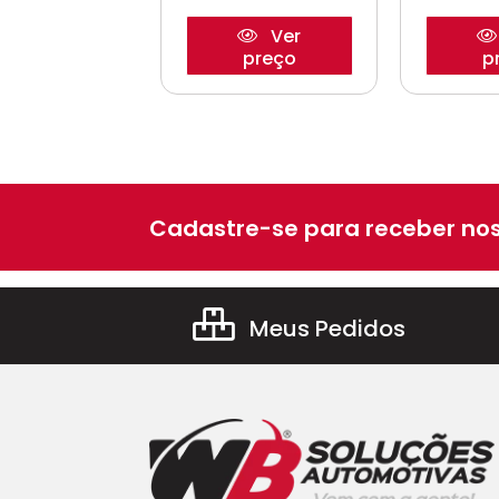
Ver
Ver
preço
preço
p
Cadastre-se para receber nos
Meus Pedidos