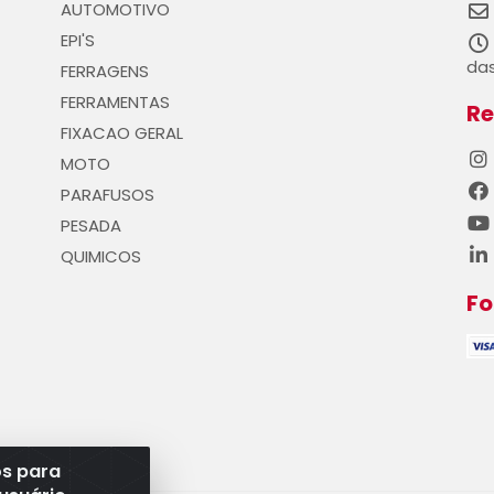
AUTOMOTIVO
EPI'S
das
FERRAGENS
FERRAMENTAS
Re
FIXACAO GERAL
MOTO
PARAFUSOS
PESADA
QUIMICOS
F
os para