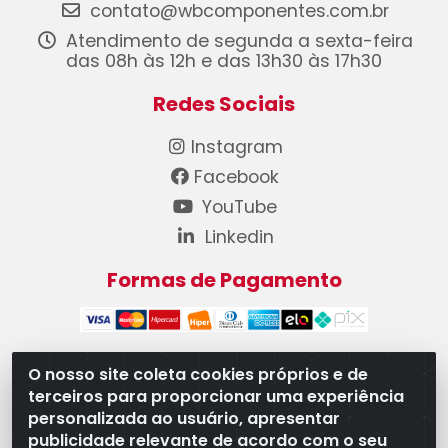
contato@wbcomponentes.com.br
Atendimento de segunda a sexta-feira
das 08h às 12h e das 13h30 às 17h30
Redes Sociais
Instagram
Facebook
YouTube
Linkedin
Formas de Pagamento
O nosso site coleta cookies próprios e de
terceiros para proporcionar uma experiência
WB Componentes Automotivos LTDA - CNPJ
personalizada ao usuário, apresentar
08.528.393/0001-12 - Rua do Níquel, 667 - Parque
publicidade relevante de acordo com o seu
Oeste Industrial, Goiânia/GO - CEP 74375-660