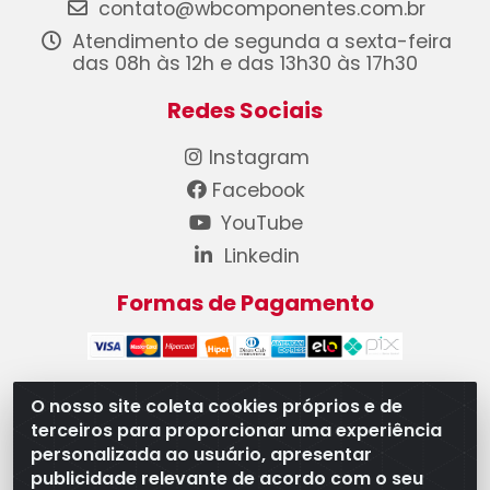
contato@wbcomponentes.com.br
Atendimento de segunda a sexta-feira
das 08h às 12h e das 13h30 às 17h30
Redes Sociais
Instagram
Facebook
YouTube
Linkedin
Formas de Pagamento
O nosso site coleta cookies próprios e de
terceiros para proporcionar uma experiência
WB Componentes Automotivos LTDA - CNPJ
personalizada ao usuário, apresentar
08.528.393/0001-12 - Rua do Níquel, 667 - Parque
publicidade relevante de acordo com o seu
Oeste Industrial, Goiânia/GO - CEP 74375-660