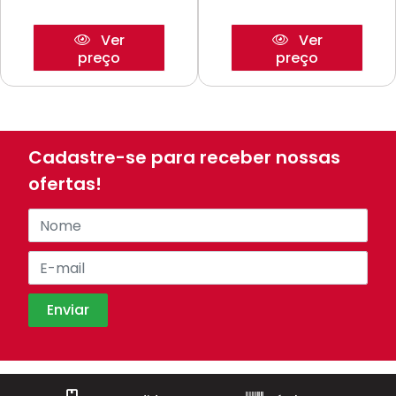
Ver
Ver
preço
preço
Cadastre-se para receber nossas
ofertas!