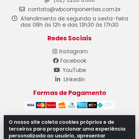
(62) 3236 0500
contato@wbcomponentes.com.br
Atendimento de segunda a sexta-feira
das 08h às 12h e das 13h30 às 17h30
Redes Sociais
Instagram
Facebook
YouTube
Linkedin
Formas de Pagamento
O nosso site coleta cookies próprios e de
terceiros para proporcionar uma experiência
WB Componentes Automotivos LTDA - CNPJ
personalizada ao usuário, apresentar
08.528.393/0001-12 - Rua do Níquel, 667 - Parque