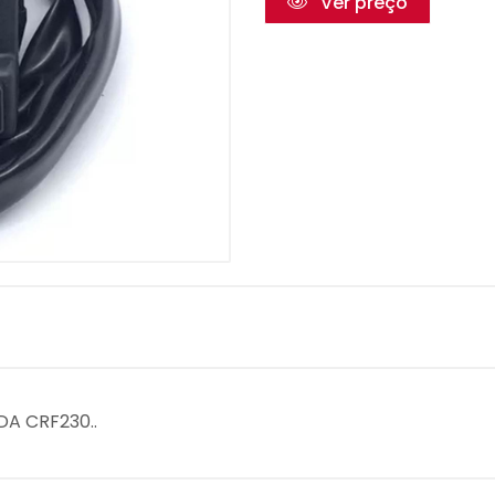
Ver preço
DA CRF230..