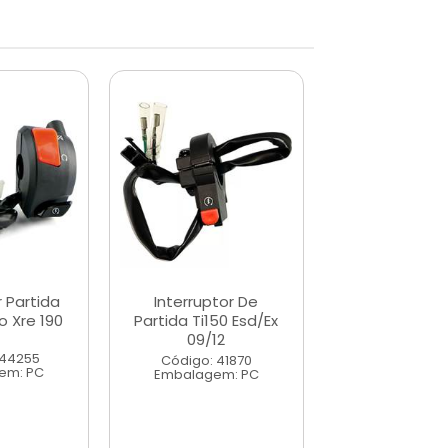
r Partida
Interruptor De
Interrupto
o Xre 190
Partida Ti150 Esd/Ex
Partida Twi
09/12
2006/20
 44255
Código: 41870
Código: 41
em: PC
Embalagem: PC
Embalagem