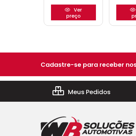
Ver
Ver
preço
preço
p
Cadastre-se para receber nos
Meus Pedidos