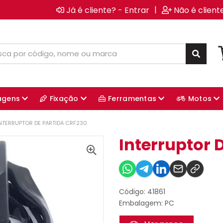
|
Já é cliente? - Entrar
Não é client
agens
Fixação
Ferramentas
Motos
NTERRUPTOR DE PARTIDA CRF230
Interruptor 
Código: 41861
Embalagem: PC