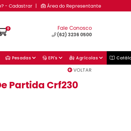
|
e? - Cadastrar
Área do Representante
Fale Conosco
0
(62) 3236 0500
Pesadas
EPI's
Agrícolas
Catál
VOLTAR
De Partida Crf230