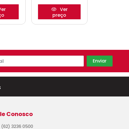
er
Ver
Ve
ço
preço
preço
s
le Conosco
(62) 3236 0500