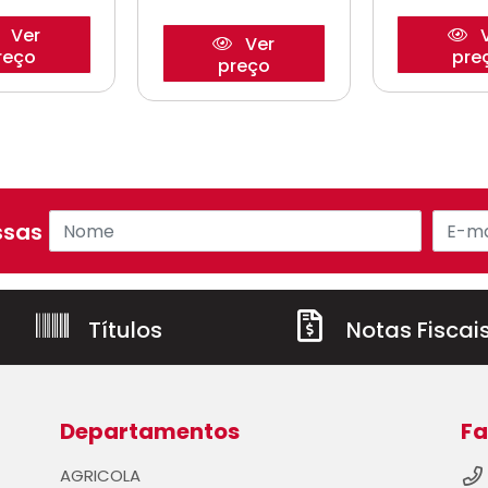
Ver
V
Ver
reço
pre
preço
sas ofertas!
Títulos
Notas Fiscai
Departamentos
Fa
AGRICOLA