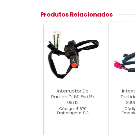
Produtos Relacionados
ruptor Partida
Interruptor De
Inter
ireito Xre 190
Partida Ti150 Esd/Ex
Partid
09/12
200
digo: 44255
Código: 41870
Códig
alagem: PC
Embalagem: PC
Embal