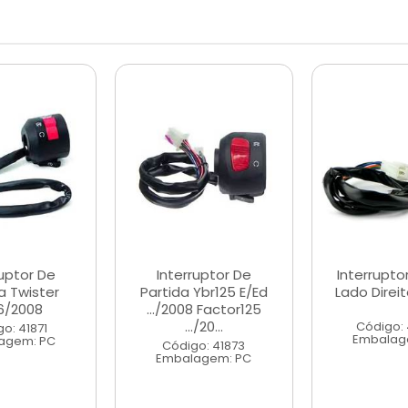
ruptor De
Interruptor De
Interrupto
a Twister
Partida Ybr125 E/Ed
Lado Direit
6/2008
.../2008 Factor125
.../20...
Código:
o: 41871
Embalag
agem: PC
Código: 41873
Embalagem: PC