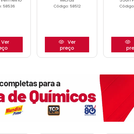
: 58536
Código: 58512
Código
Ver
Ver
eço
preço
pr