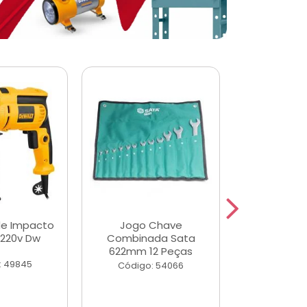
de Impacto
Jogo Chave
Jogo de Ch
 220v Dw
Combinada Sata
Longas e 
622mm 12 Peças
Peças
: 49845
Código: 54066
Código: