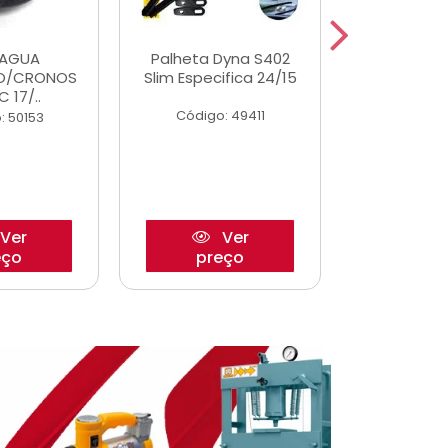
DAGUA
Palheta Dyna S402
Eixo P
O/CRONOS
Slim Especifica 24/15
Trambulad
C 17/..
05/
Código: 49411
: 50153
Código:
Ver
Ver
eço
preço
pre