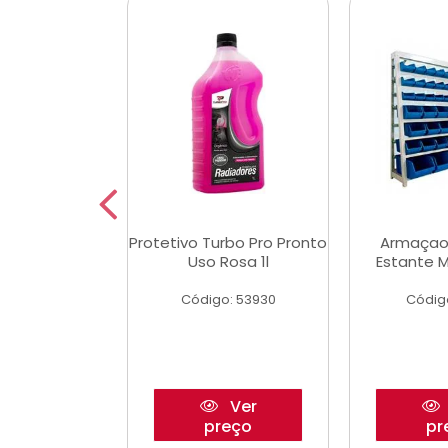
Multimec X3
Protetivo Turbo Pro Pronto
Armaçao
Uso Rosa 1l
Estante M
o: 50273
Código: 53930
Códig
Ver
Ver
reço
preço
pr