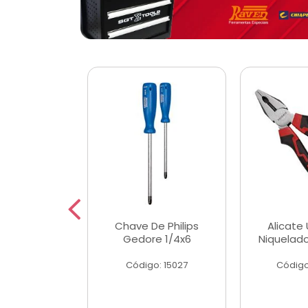
 Magnetica
Chave De Philips
Alicate 
ngular
Gedore 1/4x6
Niquelad
o: 56779
Código: 15027
Código