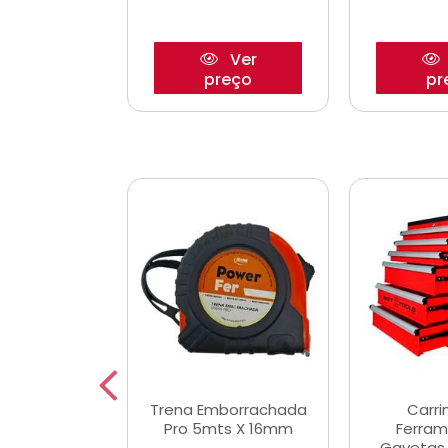
Ver
Ver
reço
preço
pr
De Corte
Trena Emborrachada
Carri
3/64x7/8
Pro 5mts X 16mm
Ferram
0x22,2mm
Gavetas