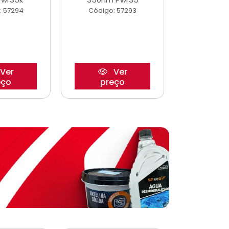
: 57294
Código: 57293
Código:
Ver
Ver
eço
preço
pre