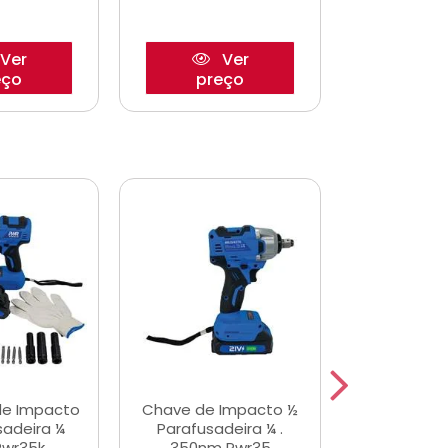
Ver
Ver
eço
preço
pre
de Impacto
Chave de Impacto ½
Jogo de C
sadeira ¼
Parafusadeira ¼ .
Fenda 
Pwr35k
350nm Pwr35
S3800