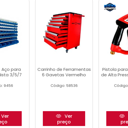
 Aço para
Carrinho de Ferramentas
Pistola par
ista 3/5/7
6 Gavetas Vermelho
de Alta Pre
o: 9456
Código: 58536
Código
Ver
Ver
eço
preço
pr