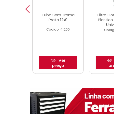
dro Roda
Tubo Sem Trama
Filtro C
,63mm
Preto 12x9
Plastic
o/Strada
Univ
Código: 41200
o: 27880
Códig
Ver
Ver
reço
preço
pr