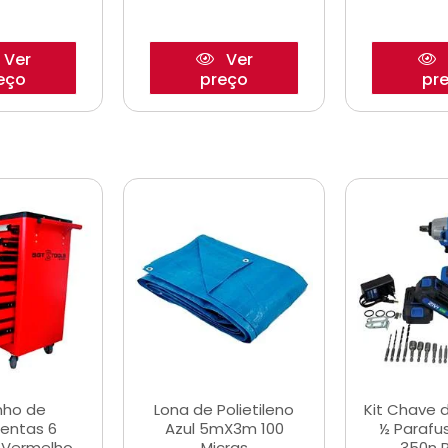
Ver
Ver
eço
preço
pr
nho de
Lona de Polietileno
Kit Chave 
entas 6
Azul 5mX3m 100
½ Parafu
 Vermelho
Micras
350n 