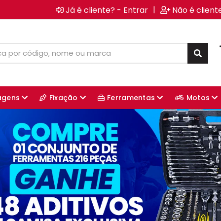
|
Já é cliente? - Entrar
Não é client
agens
Fixação
Ferramentas
Motos