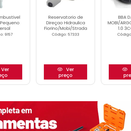
ombustivel
Reservatorio de
BBA 
o Pequeno
Direçao Hidraulica
MOBI/ARG
ersal
Fiorino/Mobi/Strada
1.0 3C
o: 9157
Código: 57333
Código
Ver
Ver
eço
preço
pr