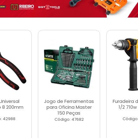
Universal
Jogo de Ferramentas
Furadeira 
o 8 200mm
para Oficina Master
1/2 710w
150 Peças
: 42988
Código
Código: 47682