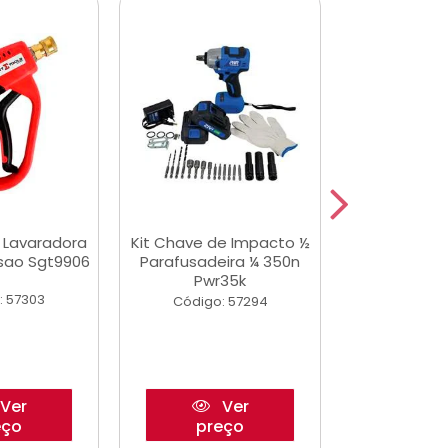
a Lavaradora
Kit Chave de Impacto ½
Adesivo Epox
ssao Sgt9906
Parafusadeira ¼ 350n
Transp.
Pwr35k
: 57303
Código:
Código: 57294
Ver
Ver
eço
preço
pre