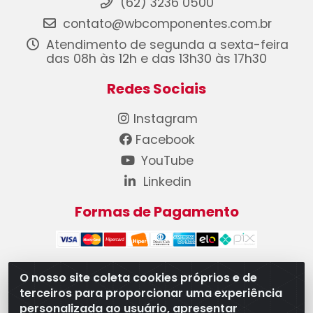
(62) 3236 0500
contato@wbcomponentes.com.br
Atendimento de segunda a sexta-feira
das 08h às 12h e das 13h30 às 17h30
Redes Sociais
Instagram
Facebook
YouTube
Linkedin
Formas de Pagamento
O nosso site coleta cookies próprios e de
terceiros para proporcionar uma experiência
WB Componentes Automotivos LTDA - CNPJ
personalizada ao usuário, apresentar
08.528.393/0001-12 - Rua do Níquel, 667 - Parque