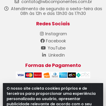
contato@wbcomponentes.com.br
Atendimento de segunda a sexta-feira das
08h às 12h e das 13h30 às 17h30
Redes Sociais
Instagram
Facebook
YouTube
Linkedin
Formas de Pagamento
O nosso site coleta cookies próprios e de
terceiros para proporcionar uma experiência
WB Componentes Automotivos LTDA - CNPJ
personalizada ao usuário, apresentar
08.528.393/0001-12 - Rua do Níquel, 667 - Parque
publicidade relevante de acordo com o seu
Oeste Industrial, Goiânia/GO - CEP 74375-660