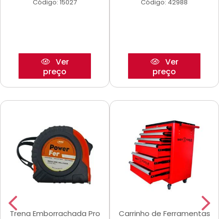
Código: 15027
Código: 42988
Ver
Ver
preço
preço
Trena Emborrachada Pro
Carrinho de Ferramentas