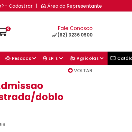
|
e? - Cadastrar
Área do Representante
Fale Conosco
0
(62) 3236 0500
Pesadas
EPI's
Agrícolas
Catál
VOLTAR
Admissao
/strada/doblo
499