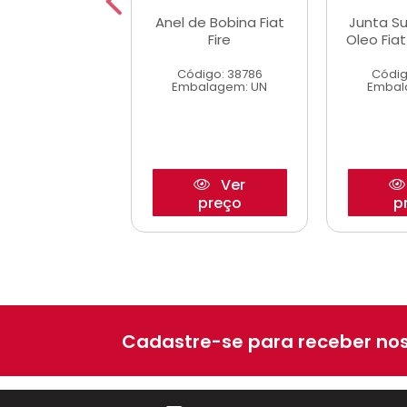
Anel Coletor
Anel de Bobina Fiat
Junta Su
issao Novo
Fire
Oleo Fi
no/palio
Código: 38786
Códig
digo: 43277
Embalagem: UN
Embal
alagem: JG
Ver
Ver
preço
preço
p
Cadastre-se para receber nos