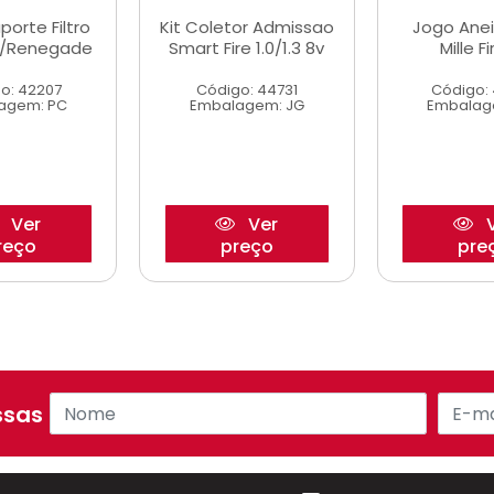
porte Filtro
Kit Coletor Admissao
Jogo Anei
at/Renegade
Smart Fire 1.0/1.3 8v
Mille F
o: 42207
Código: 44731
Código:
agem: PC
Embalagem: JG
Embalag
Ver
Ver
V
reço
preço
pre
sas ofertas!