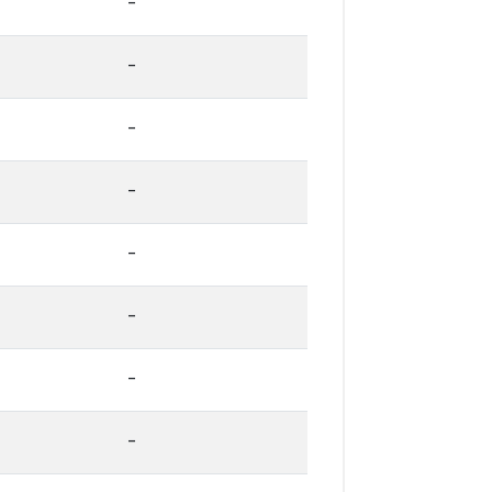
-
-
-
-
-
-
-
-