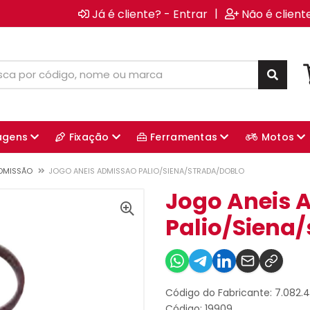
|
Já é cliente? - Entrar
Não é client
agens
Fixação
Ferramentas
Motos
ADMISSÃO
JOGO ANEIS ADMISSAO PALIO/SIENA/STRADA/DOBLO
Jogo Aneis 
Palio/Siena
Código do Fabricante: 7.082.
Código: 19909