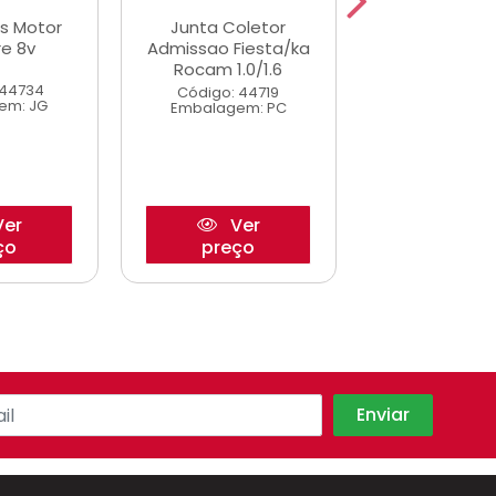
s Motor
Junta Coletor
Jogo Anel C
ire 8v
Admissao Fiesta/ka
Admissao 
Rocam 1.0/1.6
Uno/pal
 44734
Código: 44719
Código: 43
em: JG
Embalagem: PC
Embalagem
er
Ver
Ve
ço
preço
preço