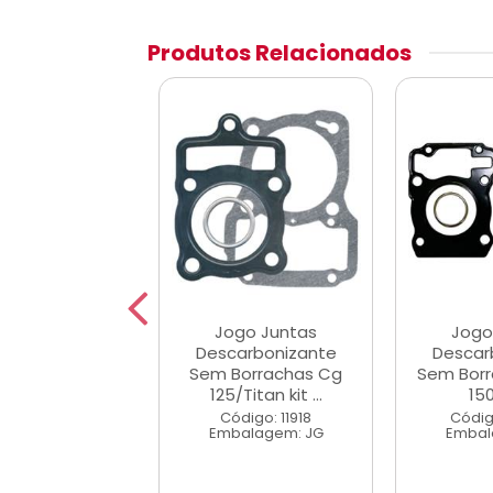
Produtos Relacionados
go Juntas
Jogo Juntas
Jogo
arbonizante
Descarbonizante
Descar
 Borrachas
Sem Borrachas Cg
Sem Borr
 Ybr/Fazer ...
125/Titan kit ...
150
digo: 45432
Código: 11918
Códig
alagem: JG
Embalagem: JG
Embal