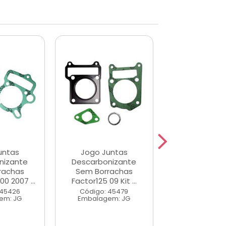
untas
Jogo Juntas
Jogo Jun
nizante
Descarbonizante
Descarboni
rachas
Sem Borrachas
Sem Borra
0 2007 ...
Factor125 09 Kit ...
Yamaha Ybr/Fa
 45426
Código: 45479
Código: 45
em: JG
Embalagem: JG
Embalagem