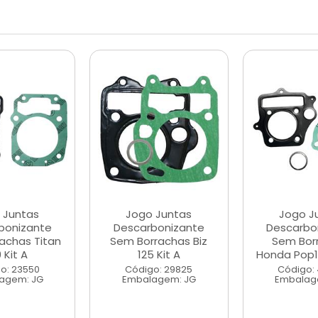
 Juntas
Jogo Juntas
Jogo J
bonizante
Descarbonizante
Descarbo
achas Titan
Sem Borrachas Biz
Sem Bor
 Kit A
125 Kit A
Honda Pop10
o: 23550
Código: 29825
Código:
agem: JG
Embalagem: JG
Embalag