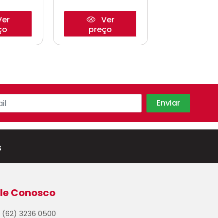
er
Ver
Ve
ço
preço
preço
s
le Conosco
(62) 3236 0500