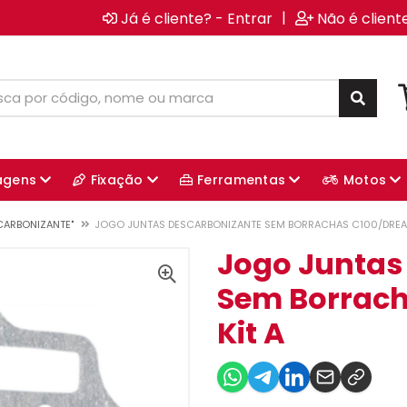
|
Já é cliente? - Entrar
Não é client
agens
Fixação
Ferramentas
Motos
SCARBONIZANTE"
JOGO JUNTAS DESCARBONIZANTE SEM BORRACHAS C100/DREAM
Jogo Juntas
Sem Borrach
Kit A