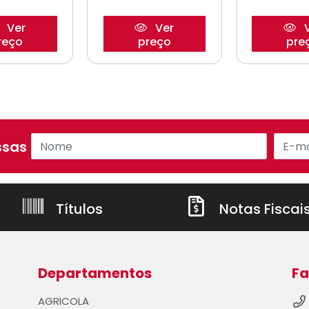
Ver
Ver
V
reço
preço
pre
sas ofertas!
Títulos
Notas Fiscai
Departamentos
Fa
AGRICOLA