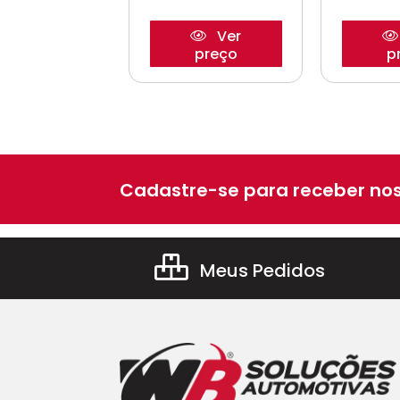
Ver
Ver
preço
preço
p
Cadastre-se para receber nos
Meus Pedidos