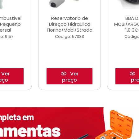
ombustivel
Reservatorio de
BBA 
o Pequeno
Direçao Hidraulica
MOBI/ARG
ersal
Fiorino/Mobi/Strada
1.0 3C
o: 9157
Código: 57333
Código
Ver
Ver
eço
preço
pr