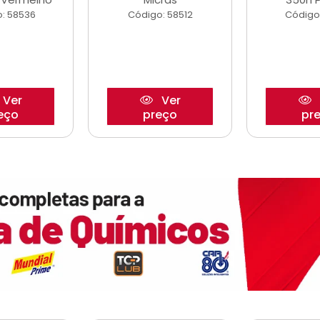
: 58536
Código: 58512
Código
Ver
Ver
eço
preço
pr