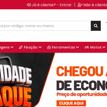
|
Já é cliente? - Entrar
Não é client
agens
Fixação
Ferramentas
Motos