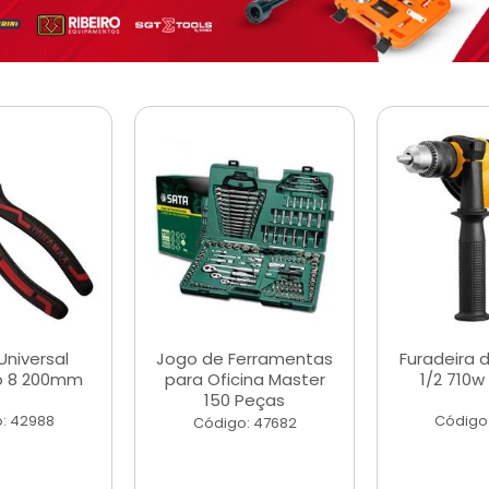
Universal
Jogo de Ferramentas
Furadeira 
o 8 200mm
para Oficina Master
1/2 710w
150 Peças
: 42988
Código
Código: 47682