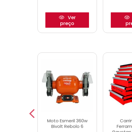
Ver
Ver
reço
preço
pr
e Chaves
Moto Esmeril 360w
Carri
ais Curtas
Bivolt Rebolo 6
Ferram
12mm com 9
Gavetas