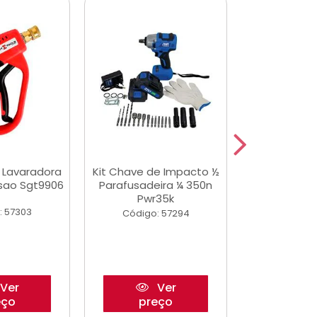
a Lavaradora
Kit Chave de Impacto ½
Jogo De Ferr
ssao Sgt9906
Parafusadeira ¼ 350n
Master 178 
Pwr35k
Ofic
: 57303
Código: 57294
Código:
Ver
Ver
eço
preço
pre