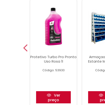
aulico Garrafa
Protetivo Turbo Pro Pronto
Armaçao
 Toneladas
Uso Rosa 1l
Estante M
o: 51655
Código: 53930
Códig
Ver
Ver
reço
preço
pr