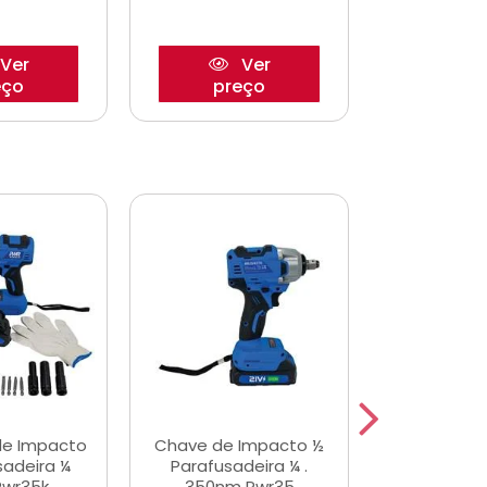
Ver
Ver
eço
preço
pre
de Impacto
Chave de Impacto ½
Jogo de C
sadeira ¼
Parafusadeira ¼ .
Fenda 
Pwr35k
350nm Pwr35
S3800