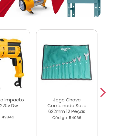
de Impacto
Jogo Chave
Jogo de Ch
 220v Dw
Combinada Sata
Longas e 
622mm 12 Peças
Peças
: 49845
Código: 54066
Código: