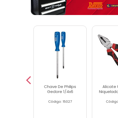
 Magnetica
Chave De Philips
Alicate 
ngular
Gedore 1/4x6
Niquelad
o: 56779
Código: 15027
Código