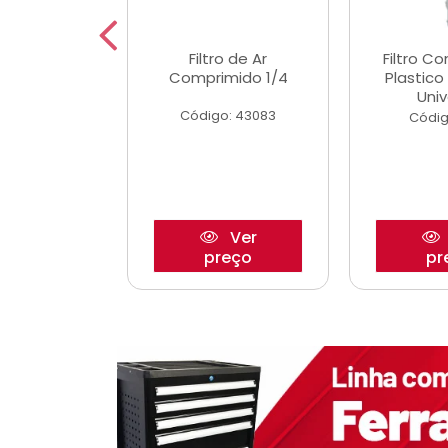
etor iwp176
Filtro de Ar
Filtro C
 1.0 05/
Comprimido 1/4
Plastic
Univ
o: 28425
Código: 43083
Códig
Ver
Ver
reço
preço
pr