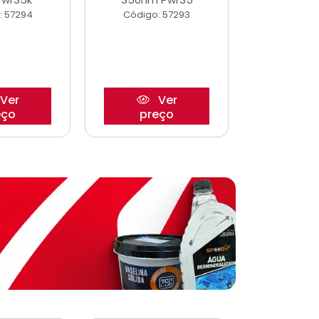
: 57294
Código: 57293
Código:
Ver
Ver
eço
preço
pre