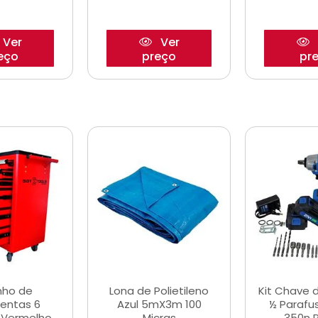
Ver
Ver
eço
preço
pr
nho de
Lona de Polietileno
Kit Chave 
entas 6
Azul 5mX3m 100
½ Parafu
 Vermelho
Micras
350n 