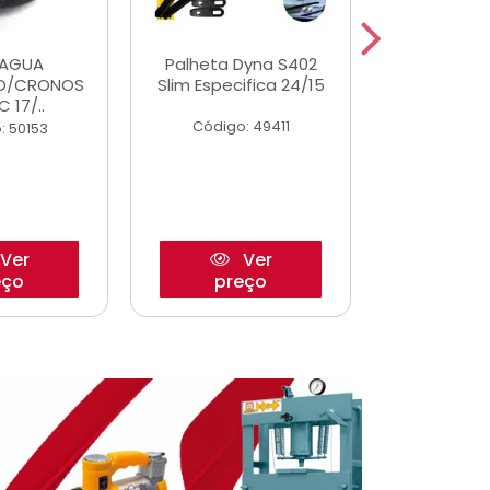
DAGUA
Palheta Dyna S402
Tapete U
O/CRONOS
Slim Especifica 24/15
Adaptad
C 17/..
Mode
Código: 49411
: 50153
Código:
Ver
Ver
eço
preço
pre