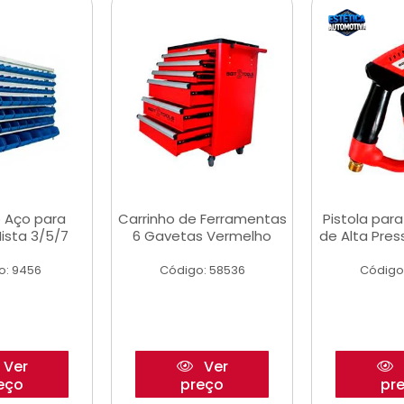
 Aço para
Carrinho de Ferramentas
Pistola par
ista 3/5/7
6 Gavetas Vermelho
de Alta Pre
o: 9456
Código: 58536
Código
Ver
Ver
eço
preço
pr