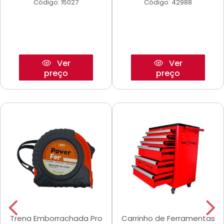
Código: 15027
Código: 42988
Ver
Ver
preço
preço
Trena Emborrachada Pro
Carrinho de Ferramentas