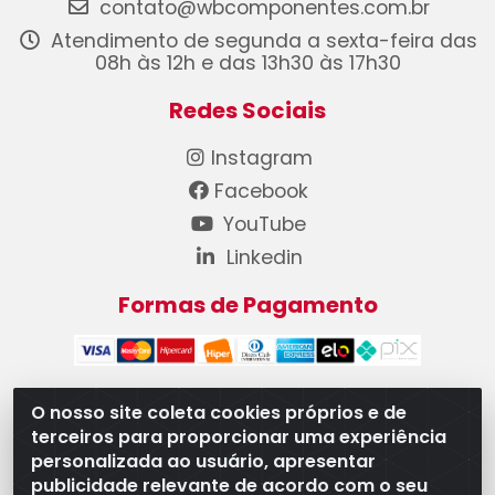
contato@wbcomponentes.com.br
Atendimento de segunda a sexta-feira das
08h às 12h e das 13h30 às 17h30
Redes Sociais
Instagram
Facebook
YouTube
Linkedin
Formas de Pagamento
O nosso site coleta cookies próprios e de
terceiros para proporcionar uma experiência
WB Componentes Automotivos LTDA - CNPJ
personalizada ao usuário, apresentar
08.528.393/0001-12 - Rua do Níquel, 667 - Parque
publicidade relevante de acordo com o seu
Oeste Industrial, Goiânia/GO - CEP 74375-660