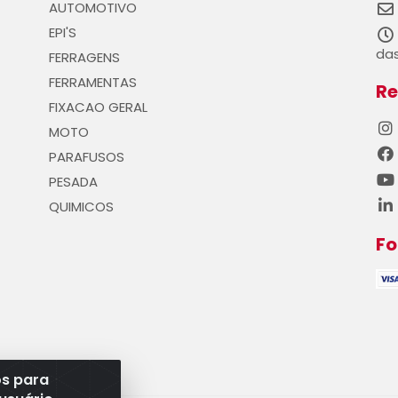
AUTOMOTIVO
EPI'S
das
FERRAGENS
FERRAMENTAS
Re
FIXACAO GERAL
MOTO
PARAFUSOS
PESADA
QUIMICOS
F
os para