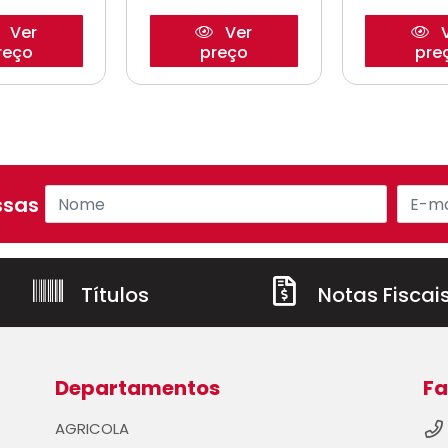
Ver
Ver
V
reço
preço
pre
sas ofertas!
Títulos
Notas Fiscai
Departamentos
Fa
AGRICOLA