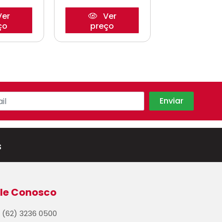
er
Ver
Ve
ço
preço
preço
s
le Conosco
(62) 3236 0500