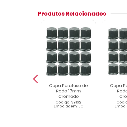
Produtos Relacionados
o Tampa de
Capa Parafuso de
Capa P
la Pneu Logo
Roda 17mm
Rod
Ford
Cromado
Cr
digo: 53695
Código: 39162
Códig
alagem: JG
Embalagem: JG
Embal