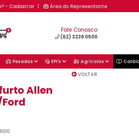
|
e? - Cadastrar
Área do Representante
Fale Conosco
0
(62) 3236 0500
Pesadas
EPI's
Agrícolas
Catál
VOLTAR
furto Allen
/Ford
53000