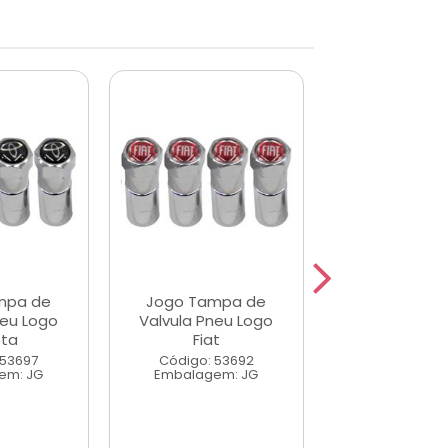
mpa de
Jogo Tampa de
Jogo Tamp
neu Logo
Valvula Pneu Logo
Valvula Pne
ota
Fiat
Ford
 53697
Código: 53692
Código: 53
em: JG
Embalagem: JG
Embalagem