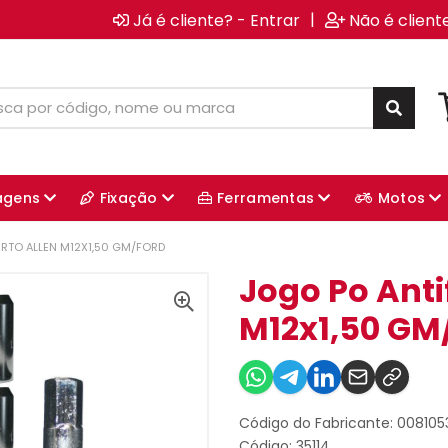
|
Já é cliente? - Entrar
Não é client
agens
Fixação
Ferramentas
Motos
RTO ALLEN M12X1,50 GM/FORD
Jogo Po Anti
M12x1,50 GM
Código do Fabricante: 00810
Código: 35114