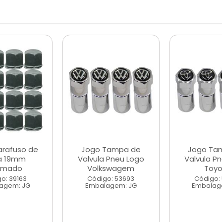
arafuso de
Jogo Tampa de
Jogo Ta
a 19mm
Valvula Pneu Logo
Valvula P
omado
Volkswagem
Toy
o: 39163
Código: 53693
Código:
agem: JG
Embalagem: JG
Embalag