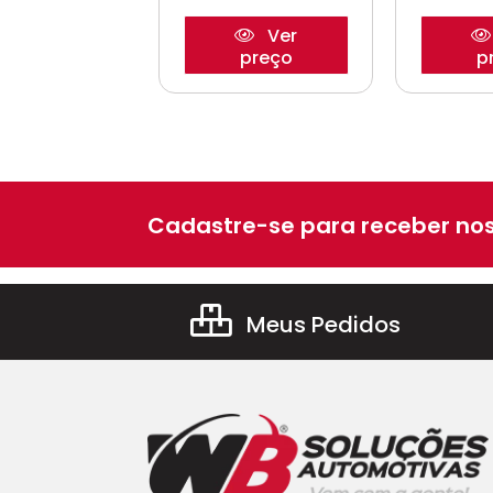
Ver
Ver
preço
preço
p
Cadastre-se para receber nos
Meus Pedidos