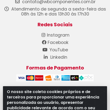
contato@wbcomponentes.com.br
Atendimento de segunda a sexta-feira das
08h às 12h e das 13h30 às 17h30
Redes Sociais
Instagram
Facebook
YouTube
Linkedin
Formas de Pagamento
O nosso site coleta cookies próprios e de
terceiros para proporcionar uma experiência
WB Componentes Automotivos LTDA - CNPJ
personalizada ao usuário, apresentar
08.528.393/0001-12 - Rua do Níquel, 667 - Parque
publicidade relevante de acordo com o seu
Oeste Industrial, Goiânia/GO - CEP 74375-660