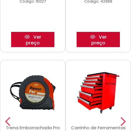
Código: 15027
Código: 42988
Ver
Ver
preço
preço
Trena Emborrachada Pro
Carrinho de Ferramentas