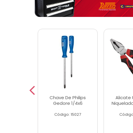
 Magnetica
Chave De Philips
Alicate 
ngular
Gedore 1/4x6
Niquelad
o: 56779
Código: 15027
Código