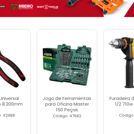
Universal
Jogo de Ferramentas
Furadeira 
o 8 200mm
para Oficina Master
1/2 710w
150 Peças
: 42988
Código
Código: 47682