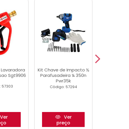
a Lavaradora
Kit Chave de Impacto ½
Adesivo Epox
ssao Sgt9906
Parafusadeira ¼ 350n
Transp.
Pwr35k
: 57303
Código:
Código: 57294
Ver
Ver
eço
preço
pre