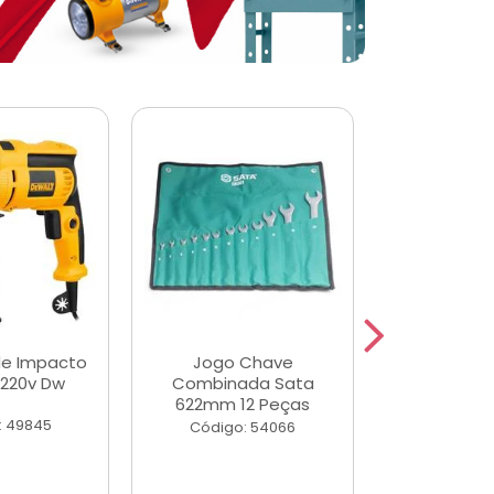
de Impacto
Jogo Chave
Jogo de Ch
 220v Dw
Combinada Sata
Longas e 
622mm 12 Peças
Peças
: 49845
Código: 54066
Código: