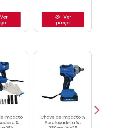
Ver
Ver
eço
preço
pre
de Impacto
Chave de Impacto ½
Jogo de C
sadeira ¼
Parafusadeira ¼ .
Fenda 
Pwr35k
350nm Pwr35
S3800