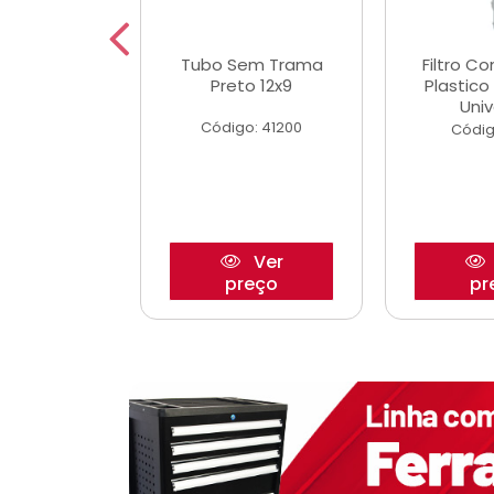
dro Roda
Tubo Sem Trama
Filtro C
,63mm
Preto 12x9
Plastic
o/Strada
Univ
Código: 41200
o: 27880
Códig
Ver
Ver
reço
preço
pr