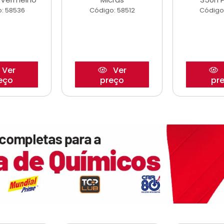
: 58536
Código: 58512
Código
Ver
Ver
eço
preço
pr