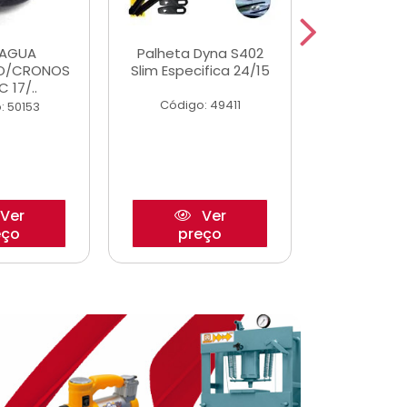
DAGUA
Palheta Dyna S402
Eixo P
O/CRONOS
Slim Especifica 24/15
Trambulad
C 17/..
05/
Código: 49411
: 50153
Código:
Ver
Ver
eço
preço
pre