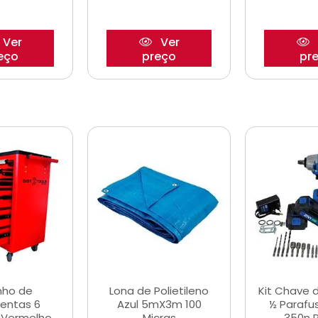
Ver
Ver
eço
preço
pr
nho de
Lona de Polietileno
Kit Chave 
entas 6
Azul 5mX3m 100
½ Parafu
 Vermelho
Micras
350n 