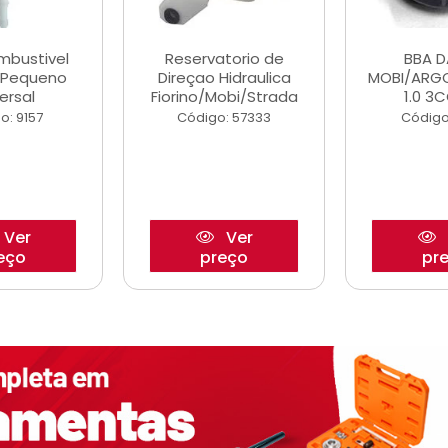
ombustivel
Reservatorio de
BBA 
o Pequeno
Direçao Hidraulica
MOBI/ARG
ersal
Fiorino/Mobi/Strada
1.0 3C
o: 9157
Código: 57333
Código
Ver
Ver
eço
preço
pr