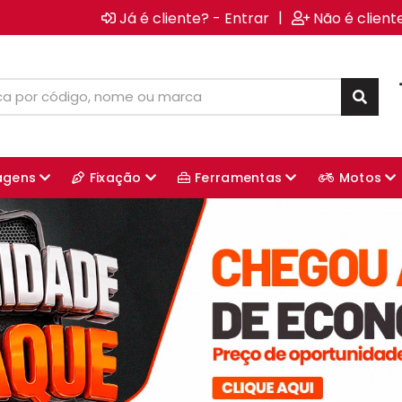
|
Já é cliente? - Entrar
Não é client
agens
Fixação
Ferramentas
Motos