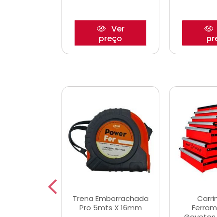
Ver
Ver
reço
preço
pr
De Corte
Trena Emborrachada
Carri
3/64x7/8
Pro 5mts X 16mm
Ferram
0x22,2mm
Gavetas