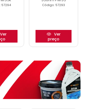
: 57294
Código: 57293
Código:
Ver
Ver
eço
preço
pre