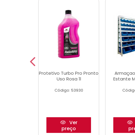
Multimec X3
Protetivo Turbo Pro Pronto
Armaçao
Uso Rosa 1l
Estante M
o: 50273
Código: 53930
Códig
Ver
Ver
reço
preço
pr